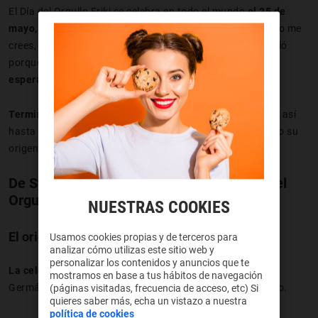
El Día del Orgullo Friki se celebra en todo el mundo
el 25 de
mayo,
y si te digo dónde empezó a celebrarse a lo mejor no me
crees, pero
fue en España.
El día no es casualidad, se eligió
porque
el 25 de mayo de 1977 se estrenó "Una nueva
esperanza",
la primera entrega de "Star Wars".
Terminó volviéndose oficial unos pocos años después,
y así
hasta el día de hoy, pero vamos a ver un poco más a fondo su
origen e historia.
De Star Wars a hoy: cómo empezó el Día del
Orgullo Friki
NUESTRAS COOKIES
El origen fan y el fenómeno viral
Usamos cookies propias y de terceros para
analizar cómo utilizas este sitio web y
personalizar los contenidos y anuncios que te
La celebración nació en España en 2006,
impulsada por
mostramos en base a tus hábitos de navegación
Germán Martínez, conocido en Internet como Señor Buebo.
(páginas visitadas, frecuencia de acceso, etc) Si
quieres saber más, echa un vistazo a nuestra
política de cookies