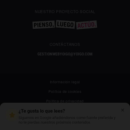
NUESTRO PROYECTO SOCIAL
CONTÁCTANOS
GESTIONWEBYOIGO@YOIGO.COM
Información legal
Política de cookies
Política de privacidad
✕
Canal ético
¿Te gusta lo que lees?
Síguenos en Google añadiéndonos como fuente preferida y
Mapa web
no te pierdas nuestros próximos contenidos.
Archivo