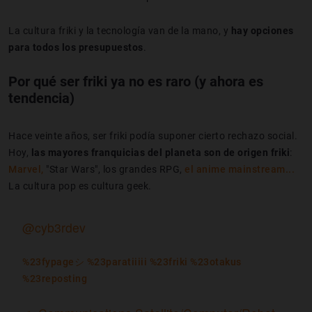
La cultura friki y la tecnología van de la mano, y
hay opciones
para todos los presupuestos
.
Por qué ser friki ya no es raro (y ahora es
tendencia)
Hace veinte años, ser friki podía suponer cierto rechazo social.
Hoy,
las mayores franquicias del planeta son de origen friki
:
Marvel,
"Star Wars", los grandes RPG,
el anime mainstream...
La cultura pop es cultura geek.
@cyb3rdev
%23fypageシ
%23paratiiiii
%23friki
%23otakus
%23reposting