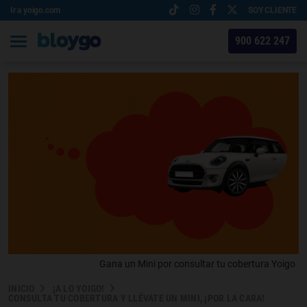
Ir a yoigo.com
SOY CLIENTE
900 622 247
Gana un Mini por consultar tu cobertura Yoigo
INICIO
¡A LO YOIGO!
CONSULTA TU COBERTURA Y LLÉVATE UN MINI, ¡POR LA CARA!