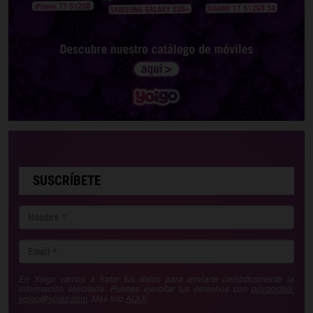
SUSCRÍBETE
En Yoigo vamos a tratar tus datos para enviarte periódicamente la
información solicitada. Puedes ejercitar tus derechos con
privacidad-
yoigo@yoigo.com
. Más Info
AQUÍ
.