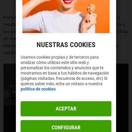
Partiendo de la base de que en algún sitio tienes que vivir, si
resulta que vives en una de las muchísimas calles de España a
las que llega nuestra cobertura de fibra, inmediatamente entras
en el
sorteo de un Mini One
que puede ser tuyo seas o no
NUESTRAS COOKIES
cliente de Yoigo,
solo por cotillear si nuestra fibra llega a la
república independiente de tu casa.
Usamos cookies propias y de terceros para
analizar cómo utilizas este sitio web y
personalizar los contenidos y anuncios que te
mostramos en base a tus hábitos de navegación
(páginas visitadas, frecuencia de acceso, etc) Si
quieres saber más, echa un vistazo a nuestra
política de cookies
ACEPTAR
CONFIGURAR