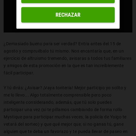
RECHAZAR
¿Demasiado bueno para ser verdad? Entra antes del 15 de
agosto
y compruébalo tú mismo. Nos encantaría que, en un
ejercicio de altruismo tremendo, avisaras a todos tus familiares
y amigos de esta promoción en la que es tan increíblemente
fácil participar.
Y tú dirás: ¿Avisar? ¡Vaya tontería! Mejor participo yo solito y
me lo llevo... Algo totalmente comprensible pero poco
inteligente
considerando, además, que tú solo puedes
participar una vez (si te pillamos cambiando de forma rollo
Mystique para participar muchas veces, la policía de Yoigo te
vetará del sorteo) y que qué mejor que, si no ganas tú, gane
alguien que te deba un favorazo y te pueda llevar de paseo en