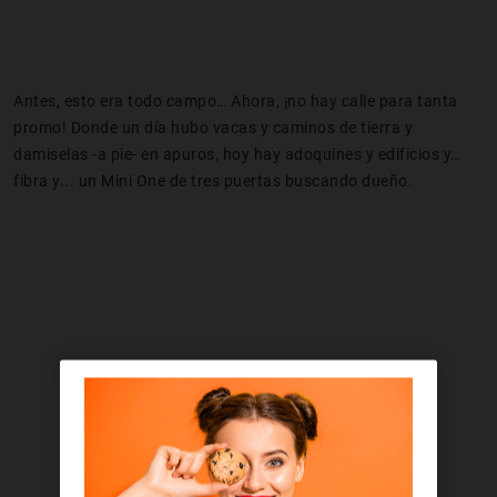
Antes, esto era todo campo… Ahora, ¡no hay calle para tanta
promo! Donde un día hubo vacas y caminos de tierra y
damiselas -a pie- en apuros, hoy hay adoquines y edificios y…
fibra y... un Mini One de tres puertas buscando dueño.