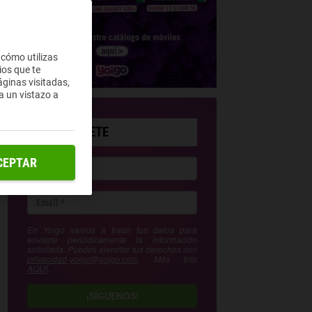
 cómo utilizas
ios que te
ginas visitadas,
a un vistazo a
SUSCRÍBETE
CEPTAR
En Yoigo vamos a tratar tus datos para
enviarte periódicamente la información
solicitada. Puedes ejercitar tus derechos con
privacidad-yoigo@yoigo.com
. Más Info
AQUÍ
.
¡SÍGUENOS!