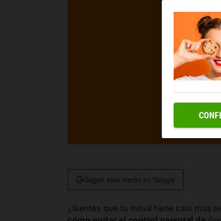
CONF
Seguir este medio en Google
¿Sientes que tu móvil tiene casi más r
cómo quitar el control parental de
Goo