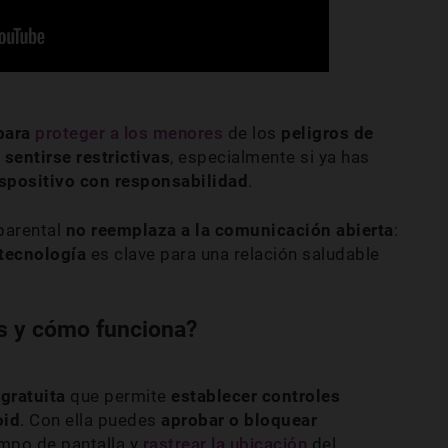
para
proteger a los menores
de los
peligros de
sentirse restrictivas
, especialmente si ya has
ispositivo con responsabilidad
.
parental
no reemplaza a la comunicación abierta
:
tecnología
es clave para una relación saludable
es y cómo funciona?
gratuita
que permite
establecer controles
oid
. Con ella puedes
aprobar o bloquear
empo de pantalla y
rastrear la ubicación
del