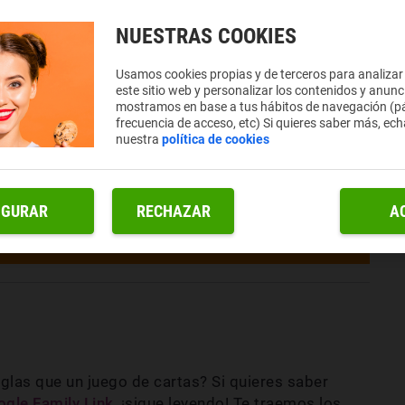
NUESTRAS COOKIES
Usamos cookies propias y de terceros para analizar
este sitio web y personalizar los contenidos y anunc
mostramos en base a tus hábitos de navegación (pá
frecuencia de acceso, etc) Si quieres saber más, ech
nuestra
política de cookies
IGURAR
RECHAZAR
A
eglas que un juego de cartas? Si quieres saber
gle Family Link
,
¡sigue leyendo! Te traemos los