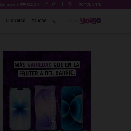
Llámanos al 900 622 247
SOY CLIENTE
A LO YOIGO
TRUCOS
El blog de