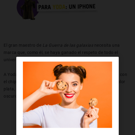
El gran maestro de
La Guerra de las galaxias
necesita una
marca que, como él, se haya ganado el respeto de todo el
universo.
A Yoda le recomendaríamos
el nuevo iPhone Xs
, un móvil con
el chip más inteligente y potente del mercado, eso sí, en color
plata, que el gris espacial está demasiado cerca del lado
oscuro.