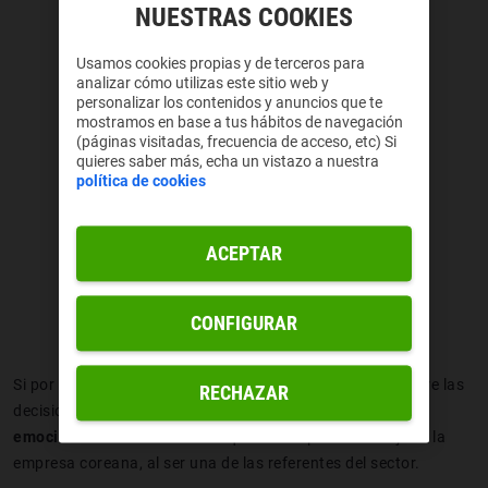
NUESTRAS COOKIES
Usamos cookies propias y de terceros para
analizar cómo utilizas este sitio web y
personalizar los contenidos y anuncios que te
mostramos en base a tus hábitos de navegación
(páginas visitadas, frecuencia de acceso, etc) Si
quieres saber más, echa un vistazo a nuestra
política de cookies
ACEPTAR
CONFIGURAR
Si por algo destacan los vulcanianos, es por tomar siempre las
RECHAZAR
decisiones de forma racional,
dejando a un lado las
emociones
. Por eso creemos que a Mr. Spock le encajaría la
empresa coreana, al ser una de las referentes del sector.