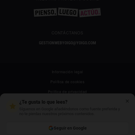
CONTÁCTANOS
GESTIONWEBYOIGO@YOIGO.COM
Información legal
Política de cookies
Política de privacidad
✕
Canal ético
¿Te gusta lo que lees?
Síguenos en Google añadiéndonos como fuente preferida y
Mapa web
no te pierdas nuestros próximos contenidos.
Archivo
Seguir en Google
Contacto