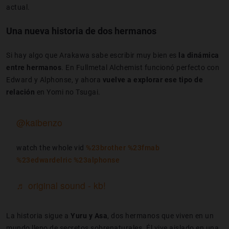
actual.
Una nueva historia de dos hermanos
Si hay algo que Arakawa sabe escribir muy bien es
la dinámica
entre hermanos
. En Fullmetal Alchemist funcionó perfecto con
Edward y Alphonse, y ahora
vuelve a explorar ese tipo de
relación
en Yomi no Tsugai.
@kaibenzo
watch the whole vid
%23brother
%23fmab
%23edwardelric
%23alphonse
♬ original sound - kb!
La historia sigue a
Yuru y Asa
, dos hermanos que viven en un
mundo lleno de secretos sobrenaturales. Él vive aislado en una