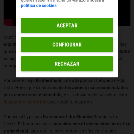
quieres saber más, echa un vistazo a nuestra
política de cookies
ACEPTAR
Muchos fans todavía recuerdan con cariño
su mezcla de
CONFIGURAR
alquimia, conspiraciones políticas y drama familiar
. Y sí, hay
que decirlo:
la versión original de Fullmetal Alchemist de 2003
es mejor dejarla en el pasado
, porque se separó mucho del
RECHAZAR
manga.
Por suerte llegó
Brotherhood
, una adaptación fiel que arregló
todo. Hoy sigue siendo
uno de los animes más recomendados
para empezar en el mundillo
, y si todavía no lo has visto, está
disponible en Netflix
esperando tu maratón.
Por eso el hype con
Daemons of the Shadow Realm
es tan
fuerte. El fandom espera
una obra con el mismo nivel narrativo
y emocional
, algo que no se ve todos los días en el anime