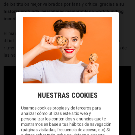
de los títulos mejor valorados por fans y crítica, gracias a
su
historia profunda, personajes memorables y worldbuilding
increíble
.
El manga original de
Hiromu Arakawa
consiguió algo muy
difícil:
mezclar acción, drama, humor y filosofía
sin perder
ritmo. La historia de los hermanos Elric se convirtió en una de
las narrativas más queridas del anime moderno.
NUESTRAS COOKIES
Usamos cookies propias y de terceros para
analizar cómo utilizas este sitio web y
personalizar los contenidos y anuncios que te
mostramos en base a tus hábitos de navegación
(páginas visitadas, frecuencia de acceso, etc) Si