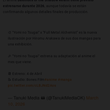
estrenarse durante 2026
, aunque todavía se están
confirmando algunos detalles finales de producción.
🎨 "Yomi no Tsugai" x "Full Metal Alchemist" es la nueva
ilustración por Hiromu Arakawa de sus dos mangas para
una exhibición.
🎉 "Yomi no Tsugai" estrena su adaptación al anime el
mes que viene.
📆 Estreno: 4 de Abril
📝 Estudio: Bones Film
#anime
#manga
pic.twitter.com/cLBJNd2Aos
— Tanuki Media 🦝 (@TanukiMediaOK)
March
10, 2026