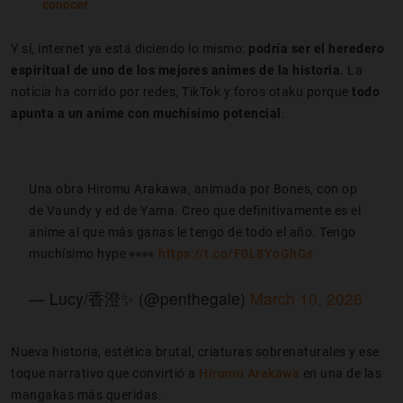
conocer
Y sí, internet ya está diciendo lo mismo:
podría ser el heredero
espiritual de uno de los mejores animes de la historia
. La
noticia ha corrido por redes, TikTok y foros otaku porque
todo
apunta a un anime con muchísimo potencial
.
Una obra Hiromu Arakawa, animada por Bones, con op
de Vaundy y ed de Yama. Creo que definitivamente es el
anime al que más ganas le tengo de todo el año. Tengo
muchísimo hype 👀👀
https://t.co/F0L8YoGhGs
— Lucy/香澄✨ (@penthegale)
March 10, 2026
Nueva historia, estética brutal, criaturas sobrenaturales y ese
toque narrativo que convirtió a
Hiromu Arakawa
en una de las
mangakas más queridas.