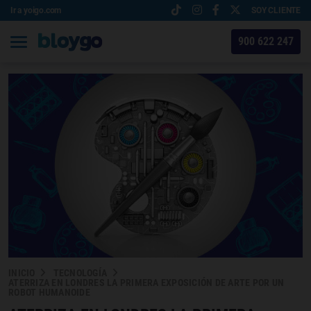
Ir a yoigo.com
SOY CLIENTE
900 622 247
INICIO
TECNOLOGÍA
ATERRIZA EN LONDRES LA PRIMERA EXPOSICIÓN DE ARTE POR UN
ROBOT HUMANOIDE