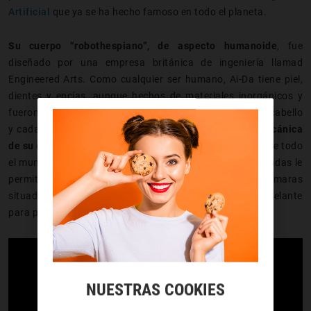
Artificial
que ya se ha hecho famoso en todo el planeta.
Su cuerpo “robothespiano”, de aspecto humanoide
, fue
diseñado por una empresa británica de ingeniería llamad
Engineered Arts. Como cualquier ser humano, Ai-Da tiene piel,
dientes y encías, aunque hechos de materiales inorgánicos y
fueron creados con impresoras 3D. También cuenta con cabello
y cada pelo fue incrustado de manera individual.
La mecánica
de su cuerpo está expuesta
, por lo que queda a la vista de todo
el mundo, aunque a veces va vestida. Sus manos articuladas le
permiten sujetar los pinceles y otros objetos y unas cámaras
situadas en sus ojos hacen que pueda ver lo que tiene delante
para pintarlo.
NUESTRAS COOKIES