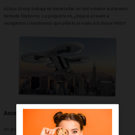
Airbus Group trabaja en desarrollar un taxi volador autónomo
llamado Skyborne. La pregunta es, ¿bajará al suelo a
recogernos o tendremos que pillarlo al vuelo a lo Bruce Willis?
Ascensor al Espacio
Un grupo de científicos japoneses está trabajando en un