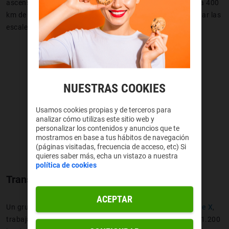
ascensor que llegue a la Estación Espacial Internacional, a 400
km de altura. Lo que llega a hacer el ser humano para evitar las
escaleras.
NUESTRAS COOKIES
Usamos cookies propias y de terceros para
analizar cómo utilizas este sitio web y
personalizar los contenidos y anuncios que te
mostramos en base a tus hábitos de navegación
(páginas visitadas, frecuencia de acceso, etc) Si
quieres saber más, echa un vistazo a nuestra
política de cookies
Transporte de altísima velocidad
ACEPTAR
Un grupo de empresas, entre las que está (como no)
Space X
,
trabaja en Hyperloop, un transporte para viajar a más de 1.200