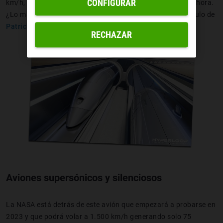
CONFIGURAR
km/h, con el que iríamos de Barcelona a Madrid en media hora.
¿Lo malo? Que ni siquiera nos daría tiempo a ver un capítulo de
Patrick Melrose
.
RECHAZAR
Aviones supersónicos y silenciosos
La NASA está detrás de este avión que empezará a probarse en
2023 y que podrá volar a 1.500 km/h generando solo 75