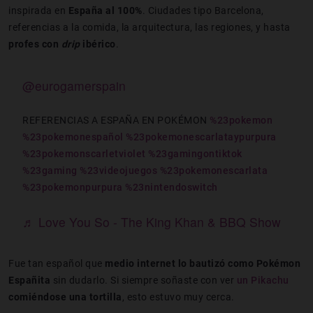
inspirada en
España al 100%
. Ciudades tipo Barcelona,
referencias a la comida, la arquitectura, las regiones, y hasta
profes con
drip
ibérico
.
@eurogamerspain
REFERENCIAS A ESPAÑA EN POKÉMON
%23pokemon
%23pokemonespañol
%23pokemonescarlataypurpura
%23pokemonscarletviolet
%23gamingontiktok
%23gaming
%23videojuegos
%23pokemonescarlata
%23pokemonpurpura
%23nintendoswitch
♬ Love You So - The King Khan & BBQ Show
Fue tan español que
medio internet lo bautizó como Pokémon
Españita
sin dudarlo. Si siempre soñaste con ver
un Pikachu
comiéndose una tortilla
, esto estuvo muy cerca.