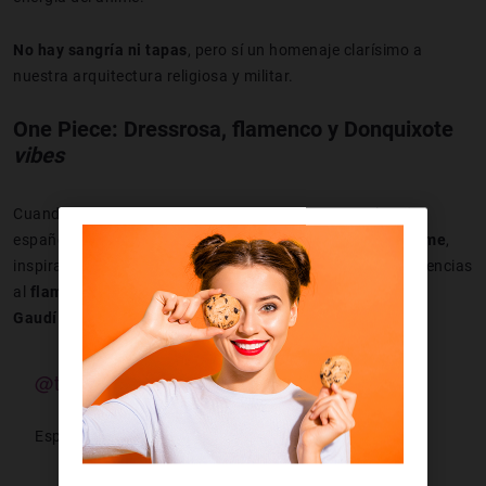
No hay sangría ni tapas
, pero sí un homenaje clarísimo a
nuestra arquitectura religiosa y militar.
One Piece: Dressrosa, flamenco y Donquixote
vibes
Cuando los
Sombrero de Paja
llegan a
Dressrosa
, la
vibe
española explota. Estamos ante
la isla más “olé” del anime
,
inspirada en ciudades como Sevilla y Barcelona, con referencias
al
flamenco, las corridas de toros y la arquitectura rollo
Gaudí
.
@thelastzoan
España en One Piece onepiece anime españa