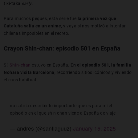
tiki-taka
early
.
Para muchos peques, esta serie fue
la primera vez que
Cataluña salía en un anime
, y vaya si nos motivó a intentar
chilenas imposibles en el recreo.
Crayon Shin-chan: episodio 501 en España
Sí,
Shin-chan
estuvo en España.
En el episodio 501, la familia
Nohara visita Barcelona
, recorriendo sitios icónicos y viviendo
el caos habitual.
no sabría describir lo importante que es para mí el
episodio en el que shin chan viene a España de viaje
— andrés (@santiaguuz)
January 15, 2025