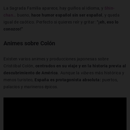
La Sagrada Familia aparece, hay guiños al idioma, y
Shin-
chan…
bueno,
hace humor español sin ser español
, y queda
igual de caótico. Perfecto si quieres reír y gritar:
“¡eh, eso lo
conozco!”
Animes sobre Colón
Existen varios animes y producciones japonesas sobre
Cristóbal Colón,
centrados en su viaje y en la historia previa al
descubrimiento de América
. Aunque la
vibe
es más histórica y
menos turisteo,
España es protagonista absoluta:
puertos,
palacios y marineros épicos.