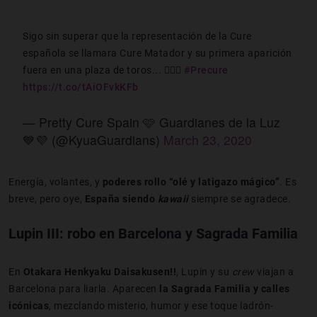
Sigo sin superar que la representación de la Cure
española se llamara Cure Matador y su primera aparición
fuera en una plaza de toros... 🤦🏻‍♂️
#Precure
https://t.co/tAiOFvkKFb
— Pretty Cure Spain 🩷 Guardianes de la Luz
💙💜 (@KyuaGuardians)
March 23, 2020
Energía, volantes, y
poderes rollo “olé y latigazo mágico”
. Es
breve, pero oye,
España siendo
kawaii
siempre se agradece.
Lupin III: robo en Barcelona y Sagrada Familia
En
Otakara Henkyaku Daisakusen!!
, Lupin y su
crew
viajan a
Barcelona para liarla. Aparecen
la Sagrada Familia y calles
icónicas
, mezclando misterio, humor y ese toque ladrón-