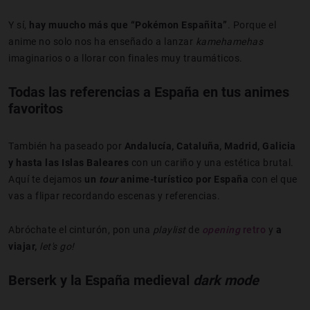
Y sí,
hay muucho más que “Pokémon Españita”
. Porque el
anime no solo nos ha enseñado a lanzar
kamehamehas
imaginarios o a llorar con finales muy traumáticos.
Todas las referencias a España en tus animes
favoritos
También ha paseado por
Andalucía, Cataluña, Madrid, Galicia
y hasta las Islas Baleares
con un cariño y una estética brutal.
Aquí te dejamos
un
tour
anime-turístico por España
con el que
vas a flipar recordando escenas y referencias.
Abróchate el cinturón, pon una
playlist
de
opening
retro
y
a
viajar,
let's go!
Berserk y la España medieval
dark mode