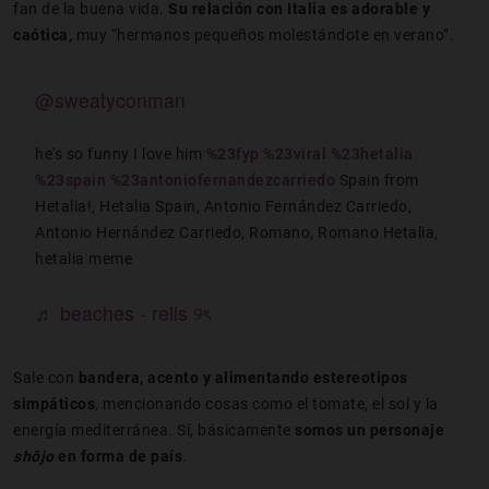
fan de la buena vida.
Su relación con Italia es adorable y
caótica,
muy “hermanos pequeños molestándote en verano”.
@sweatyconman
he's so funny I love him
%23fyp
%23viral
%23hetalia
%23spain
%23antoniofernandezcarriedo
Spain from
Hetalia!, Hetalia Spain, Antonio Fernández Carriedo,
Antonio Hernández Carriedo, Romano, Romano Hetalia,
hetalia meme
♬ beaches - rells ୨ৎ
Sale con
bandera, acento y alimentando estereotipos
simpáticos
, mencionando cosas como el tomate, el sol y la
energía mediterránea. Sí, básicamente
somos un personaje
shōjo
en forma de país
.