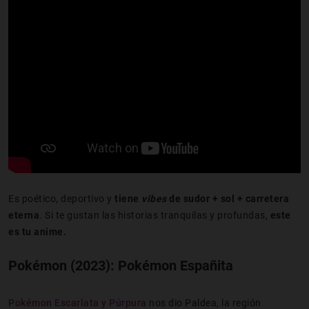
Es poético, deportivo y
tiene
vibes
de sudor + sol + carretera
eterna
. Si te gustan las historias tranquilas y profundas,
este
es tu anime.
Pokémon (2023): Pokémon Españita
Pokémon Escarlata y Púrpura
nos dio Paldea, la región