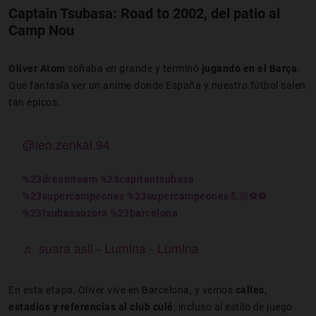
Captain Tsubasa: Road to 2002, del patio al
Camp Nou
Oliver Atom
soñaba en grande y terminó
jugando en el Barça
.
Qué fantasía ver un anime donde España y nuestro fútbol salen
tan épicos.
@leo.zenkai.94
%23dreamteam
%23capitantsubasa
%23supercampeones
%23supercampeones💪🏼⚽️⚽️
%23tsubasaozora
%23barcelona
♬ suara asli - Lumina - Lumina
En esta etapa, Oliver vive en Barcelona, y vemos
calles,
estadios y referencias al club culé
, incluso al estilo de juego