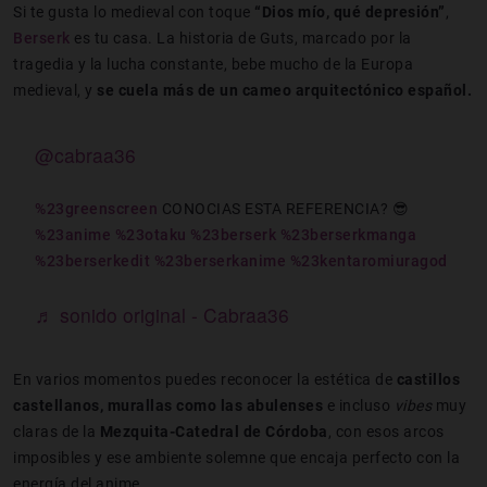
Si te gusta lo medieval con toque
“Dios mío, qué depresión”
,
Berserk
es tu casa. La historia de Guts, marcado por la
tragedia y la lucha constante, bebe mucho de la Europa
medieval, y
se
cuela más de un cameo arquitectónico español.
@cabraa36
%23greenscreen
CONOCIAS ESTA REFERENCIA? 😎
%23anime
%23otaku
%23berserk
%23berserkmanga
%23berserkedit
%23berserkanime
%23kentaromiuragod
♬ sonido original - Cabraa36
En varios momentos puedes reconocer la estética de
castillos
castellanos, murallas como las abulenses
e incluso
vibes
muy
claras de la
Mezquita-Catedral de Córdoba
, con esos arcos
imposibles y ese ambiente solemne que encaja perfecto con la
energía del anime.