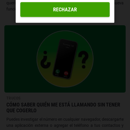
querido aprovecharla para sorprendernos con esta nueva
RECHAZAR
función premium.
TRUCOS
CÓMO SABER QUIÉN ME ESTÁ LLAMANDO SIN TENER
QUE COGERLO
Puedes investigar el número en cualquier navegador, descargarte
una aplicación externa o agregar el teléfono a tus contactos y