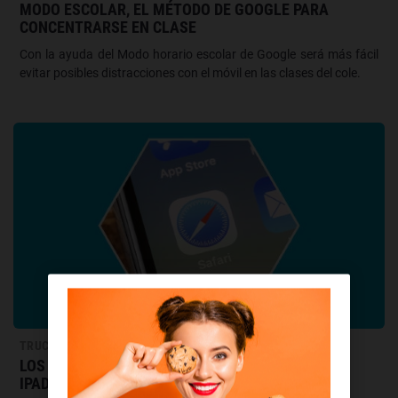
MODO ESCOLAR, EL MÉTODO DE GOOGLE PARA
CONCENTRARSE EN CLASE
Con la ayuda del Modo horario escolar de Google será más fácil
evitar posibles distracciones con el móvil en las clases del cole.
TRUCOS
LOS MEJORES TRUCOS DE SAFARI PARA IPHONE Y
IPAD