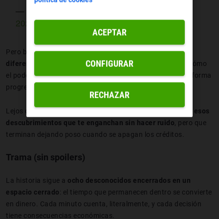
— kdrama tweets (@iconickdramas)
May 17,
2024
ACEPTAR
Pero bastan un par de episodios para notar que
hay algo
CONFIGURAR
diferente
. La serie no busca solo el shock, sino explorar cómo
el poder y el tiempo deforman las relaciones humanas de forma
progresiva.
RECHAZAR
Lejos de ser un refrito, The 8 Show se convierte en
uno de esos
descubrimientos que te enganchan sin hacer ruido
, pero que
terminan dejando poso cuando se apagan los créditos.
Trama (sin spoilers)
La historia sigue a
ocho desconocidos encerrados en un
espacio cerrado
: el tiempo que permanecen dentro se convierte
en dinero. Cada minuto cuenta, literalmente, y cada decisión
tiene consecuencias económicas.