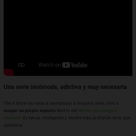
Una serie incómoda, adictiva y muy necesaria
The 8 Show no viene a reemplazar a ninguna serie, sino a
ocupar su propio espacio
dentro del
thriller psicológico
coreano
. Es tensa, inteligente y mucho más profunda de lo que
aparenta.