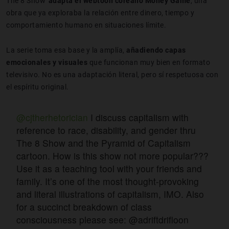
The 8 Show”
adapta el webtoon coreano
Money Game
, una
obra que ya exploraba la relación entre dinero, tiempo y
comportamiento humano en situaciones límite.
La serie toma esa base y la amplía,
añadiendo capas
emocionales y visuales
que funcionan muy bien en formato
televisivo. No es una adaptación literal, pero sí respetuosa con
el espíritu original.
@cjtherhetorician
I discuss capitalism with
reference to race, disability, and gender thru
The 8 Show and the Pyramid of Capitalism
cartoon. How is this show not more popular???
Use it as a teaching tool with your friends and
family. It’s one of the most thought-provoking
and literal illustrations of capitalism, IMO. Also
for a succinct breakdown of class
consciousness please see: @adriftdrifloon