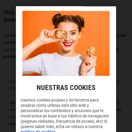
The 8 Show, una agradable sorpresa
inesperada
A primera vista,
The 8 Show
podría parecer
otra copia más del
fenómeno coreano
. Encierro, dinero, tensión psicológica y
participantes desesperados.
Todo suena conocido y hasta
previsible.
Now watching NETFLIX’s drama
#The8Show
and ITS SO
NUESTRAS COOKIES
CRAZY??? I LOVE IT
Usamos cookies propias y de terceros para
About the story of eight individuals who are trapped in a
analizar cómo utilizas este sitio web y
mysterious eight story building and participate in a sweet
personalizar los contenidos y anuncios que te
mostramos en base a tus hábitos de navegación
but dangerous show where they "earn money as time
(páginas visitadas, frecuencia de acceso, etc) Si
passes".
pic.twitter.com/GffH4sVeoD
quieres saber más, echa un vistazo a nuestra
política de cookies