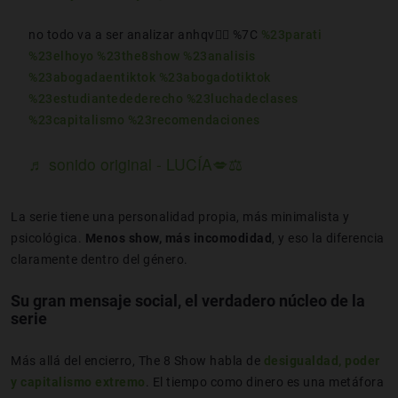
no todo va a ser analizar anhqv😮‍💨 %7C
%23parati
%23elhoyo
%23the8show
%23analisis
%23abogadaentiktok
%23abogadotiktok
%23estudiantedederecho
%23luchadeclases
%23capitalismo
%23recomendaciones
♬ sonido original - LUCÍA💋⚖️
La serie tiene una personalidad propia, más minimalista y
psicológica.
Menos show, más incomodidad
, y eso la diferencia
claramente dentro del género.
Su gran mensaje social, el verdadero núcleo de la
serie
Más allá del encierro, The 8 Show habla de
desigualdad, poder
y capitalismo extremo
. El tiempo como dinero es una metáfora