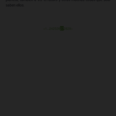
saben ellos.
<
1
...
24
25
26
27
28
29
>