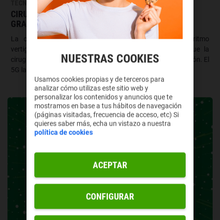
TECNOLOGÍA
CIRUGÍA ROBÓTICA REMOTA POSIBLE Y SEGURA
GRACIAS AL 5G
La convergencia del desarrollo de las tecnologías a ritmo
vertiginoso y los avances en medicina hacen posible que la
NUESTRAS COOKIES
cirugía robótica no sea un concepto propio de la ciencia ficción. El
5G la hará aún más posible.
Usamos cookies propias y de terceros para
analizar cómo utilizas este sitio web y
personalizar los contenidos y anuncios que te
mostramos en base a tus hábitos de navegación
(páginas visitadas, frecuencia de acceso, etc) Si
quieres saber más, echa un vistazo a nuestra
política de cookies
ACEPTAR
CONFIGURAR