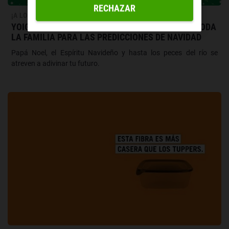
RECHAZAR
¡A LO YOIGO!
YOIGOHORÓSCOPO DE DICIEMBRE: REUNIMOS A TODA
LA FAMILIA PARA LAS PREDICCIONES DE NAVIDAD
Papá Noel, el Espíritu Navideño y hasta los peces del río se
atreven a adivinar tu futuro.