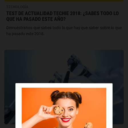
TECNOLOGÍA
TEST DE ACTUALIDAD TECHIE 2018: ¿SABES TODO LO
QUE HA PASADO ESTE AÑO?
Demuéstranos que sabes todo lo que hay que saber sobre lo que
ha pasado este 2018.