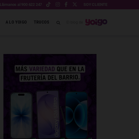
Llámanos al 900 622 247
SOY CLIENTE
A LO YOIGO
TRUCOS
El blog de