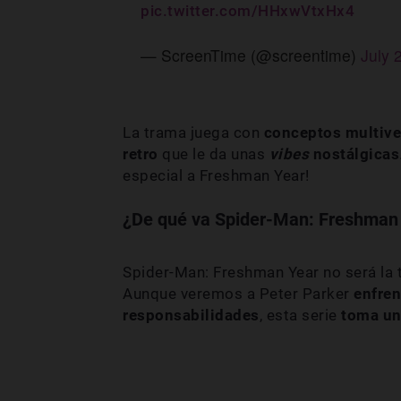
pic.twitter.com/HHxwVtxHx4
— ScreenTime (@screentime)
July 
La trama juega con
conceptos multiver
retro
que le da unas
vibes
nostálgicas
especial a Freshman Year!
¿De qué va Spider-Man: Freshman
Spider-Man: Freshman Year no será la 
Aunque veremos a Peter Parker
enfren
responsabilidades
, esta serie
toma un