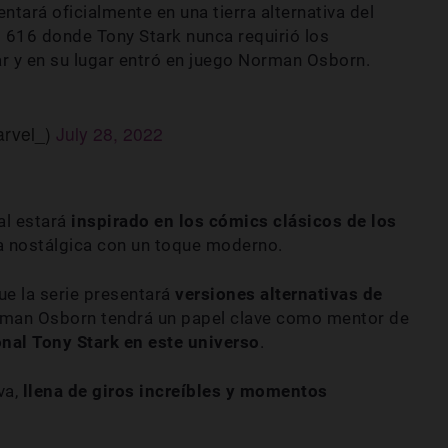
tará oficialmente en una tierra alternativa del
 616 donde Tony Stark nunca requirió los
ar y en su lugar entró en juego Norman Osborn.
tedeMarvel_)
July 28, 2022
al estará
inspirado en los cómics clásicos de los
ya nostálgica con un toque moderno.
e la serie presentará
versiones alternativas de
rman Osborn tendrá un papel clave como mentor de
nal Tony Stark en este universo
.
va,
llena de giros increíbles y momentos