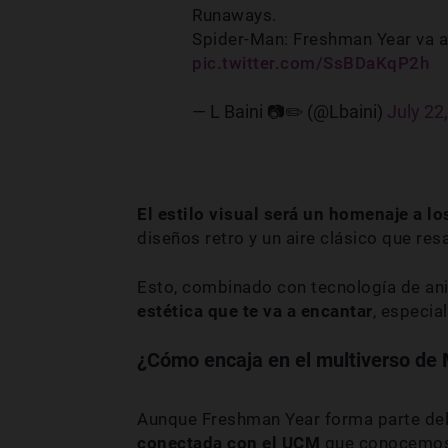
Runaways.
Spider-Man: Freshman Year va a 
pic.twitter.com/SsBDaKqP2h
— L Baini 📷✏️ (@Lbaini)
July 22
El estilo visual será un homenaje a l
diseños retro y un aire clásico que resa
Esto, combinado con tecnología de a
estética que te va a encantar
, especia
¿Cómo encaja en el multiverso de
Aunque Freshman Year forma parte del
conectada con el UCM
que conocemo