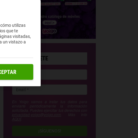
 cómo utilizas
ios que te
ginas visitadas,
a un vistazo a
SUSCRÍBETE
CEPTAR
En Yoigo vamos a tratar tus datos para
enviarte periódicamente la información
solicitada. Puedes ejercitar tus derechos con
privacidad-yoigo@yoigo.com
. Más Info
AQUÍ
.
¡SÍGUENOS!