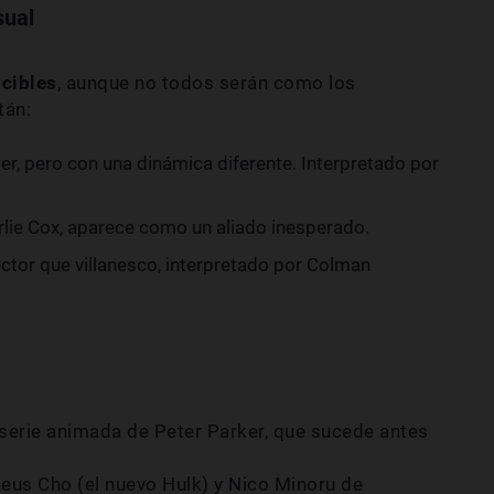
sual
cibles
, aunque no todos serán como los
tán:
er, pero con una dinámica diferente. Interpretado por
arlie Cox, aparece como un aliado inesperado.
ector que villanesco, interpretado por Colman
 serie animada de Peter Parker, que sucede antes
eus Cho (el nuevo Hulk) y Nico Minoru de