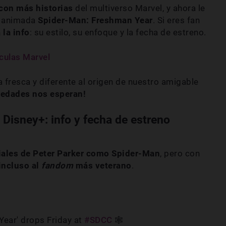
con más historias
del multiverso Marvel, y ahora le
ie animada
Spider-Man: Freshman Year
. Si eres fan
 la info
: su estilo, su enfoque y la fecha de estreno.
ículas Marvel
 fresca y diferente al origen de nuestro amigable
vedades nos esperan!
Disney+: info y fecha de estreno
iales de Peter Parker como Spider-Man
, pero con
incluso al
fandom
más veterano
.
Year' drops Friday at
#SDCC
🕸