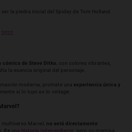
ser la piedra inicial del Spidey de Tom Holland.
, 2022
os cómics de Steve Ditko
, con colores vibrantes,
lta la esencia original del personaje.
nimación moderna, promete una
experiencia única y
lmente si lo tuyo es lo
vintage
.
 Marvel?
 multiverso Marvel,
no está directamente
s.
Es
una historia independiente
, pero su premisa