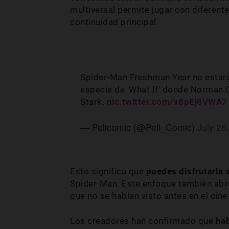
multiversal permite jugar con diferente
continuidad principal.
Spider-Man Freshman Year no estará 
especie de 'What If' donde Norman O
Stark.
pic.twitter.com/x8pEj8VWA7
— Pelicomic (@Peli_Comic)
July 28
Esto significa que
puedes disfrutarla 
Spider-Man. Este enfoque también abre
que no se habían visto antes en el cine 
Los creadores han confirmado que
hab