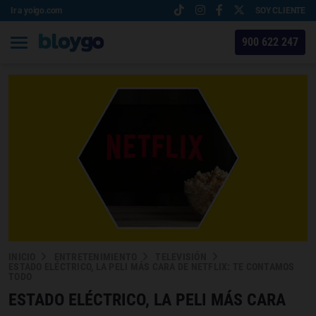
Ir a yoigo.com
SOY CLIENTE
900 622 247
INICIO
ENTRETENIMIENTO
TELEVISIÓN
ESTADO ELÉCTRICO, LA PELI MÁS CARA DE NETFLIX: TE CONTAMOS
TODO
ESTADO ELÉCTRICO, LA PELI MÁS CARA