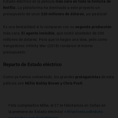
Estado eléctrico es la película
más cara en toda la historia de
Netflix.
La plataforma ha destinado a este proyecto un
presupuesto de unos
320 millones de dólares
, ¡un pastizal!
Es una bestialidad si lo comparas con su
segunda producción
más cara,
El agente invisible
, que costó alrededor de 200
millones de dólares. Para que te hagas una idea, pelis como
Vengadores: Infinity War (2018) rondaron el mismo
presupuesto.
Reparto de Estado eléctrico
Como ya hemos comentado, los grandes
protagonistas
de esta
película son
Millie Bobby Brown y Chris Pratt
.
Feliz cumpleaños Millie, el 27 te felicitamos en Callao en
la premiere de 'Estado eléctrico' ⚡
#VuelvenLosRobots
pic.twitter.com/knQ9f99CXL