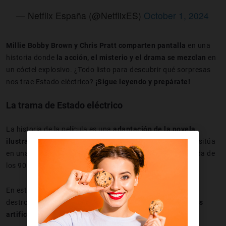
— Netflix España (@NetflixES)
October 1, 2024
Millie Bobby Brown y Chris Pratt comparten pantalla
en una
historia donde
la acción, el misterio y el drama se mezclan
en
un cóctel explosivo. ¿Todo listo para descubrir qué sorpresas
nos trae Estado eléctrico?
¡Sigue leyendo y prepárate!
La trama de Estado eléctrico
La historia de la película es una
adaptación de la novela
ilustrada homónima
de
Simon Stålenhag
. La trama nos sitúa
en una
versión alternativa de Estados Unidos
en la década de
los 90.
En este pasado alternativo el país ha sido completamente
destrozado por una
guerra entre humanos e inteligencias
artificiales
.