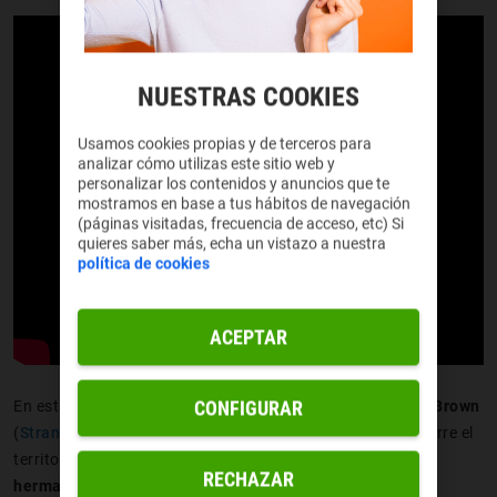
NUESTRAS COOKIES
Usamos cookies propias y de terceros para
analizar cómo utilizas este sitio web y
personalizar los contenidos y anuncios que te
mostramos en base a tus hábitos de navegación
(páginas visitadas, frecuencia de acceso, etc) Si
quieres saber más, echa un vistazo a nuestra
política de cookies
ACEPTAR
CONFIGURAR
En esta historia,
Michelle
, interpretada por
Millie Bobby Brown
(
Stranger Things
), es una adolescente
huérfana
que recorre el
territorio junto con
dos acompañantes
,
buscando a su
RECHAZAR
hermano desaparecido
.