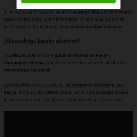
Ellos son el misterioso y encantador
robot Skip
y el
mercenario
Keats
(interpretado por
Chris Pratt)
. En ese viaje, juntos se
enfrentarán a los misterios de una
conspiración mecánica
.
¿Quién dirige Estado eléctrico?
La película cuenta con el
guion de Steven McFeely y
Christopher Markus
, que te sonarán por su participación en
Vengadores: Endgame
.
La dirección
corre a cargo de los
hermanos Anthony y Joe
Russo
, también muy relacionados con el cine de
superhéroes
de las
series y pelis de Marvel
(dirigieron la peli ya citada).