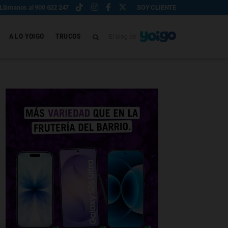
Llámanos al 900 622 247
SOY CLIENTE
A LO YOIGO
TRUCOS
El blog de