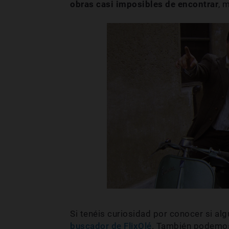
obras casi imposibles de encontrar
, 
Si tenéis curiosidad por conocer si al
buscador de FlixOlé
. También podem