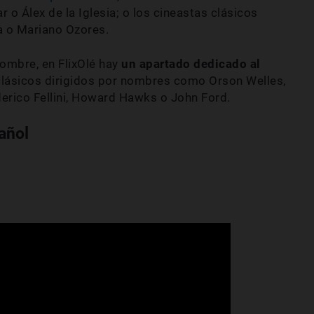
r o Álex de la Iglesia; o los cineastas clásicos
a o Mariano Ozores.
hombre, en FlixOlé hay
un apartado dedicado al
 clásicos dirigidos por nombres como Orson Welles,
derico Fellini, Howard Hawks o John Ford.
añol