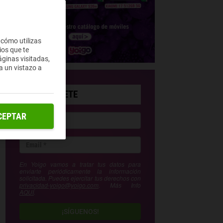
 cómo utilizas
ios que te
ginas visitadas,
a un vistazo a
SUSCRÍBETE
CEPTAR
En Yoigo vamos a tratar tus datos para
enviarte periódicamente la información
solicitada. Puedes ejercitar tus derechos con
privacidad-yoigo@yoigo.com
. Más Info
AQUÍ
.
¡SÍGUENOS!