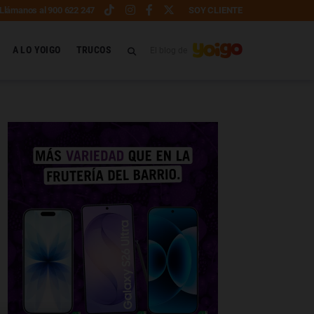
Llámanos al 900 622 247
SOY CLIENTE
A LO YOIGO
TRUCOS
El blog de