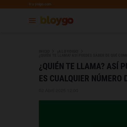
Ir a yoigo.com
INICIO
¡A LO YOIGO!
¿QUIÉN TE LLAMA? ASÍ PUEDES SABER DE QUÉ CO
¿QUIÉN TE LLAMA? ASÍ 
ES CUALQUIER NÚMERO 
02 Abril 2025 12:00