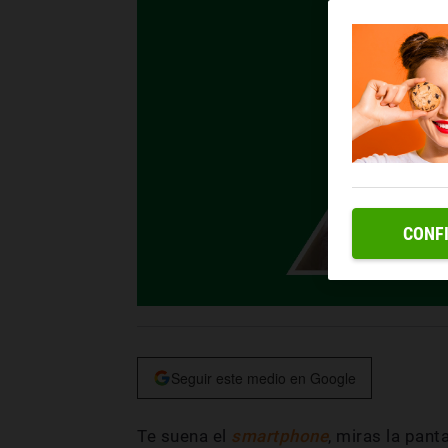
CONF
Seguir este medio en Google
Te suena el
smartphone
, miras la panta