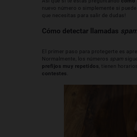
Así que si te estás preguntando
cómo 
nuevo número o simplemente si puede
que necesitas para salir de dudas!
Cómo detectar llamadas
spa
El primer paso para protegerte es apr
Normalmente, los números
spam
sigu
prefijos muy repetidos
, tienen horari
contestes
.