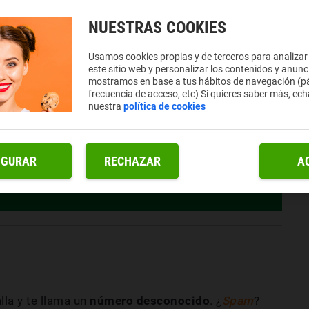
NUESTRAS COOKIES
Usamos cookies propias y de terceros para analizar
este sitio web y personalizar los contenidos y anunc
mostramos en base a tus hábitos de navegación (pá
frecuencia de acceso, etc) Si quieres saber más, ech
nuestra
política de cookies
IGURAR
RECHAZAR
A
lla y te llama un
número desconocido
. ¿
Spam
?