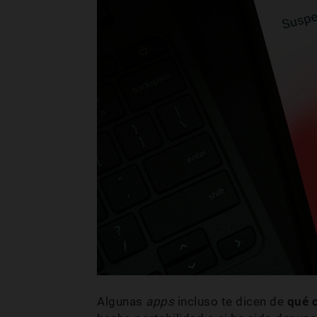
Algunas
apps
incluso te dicen de
qué 