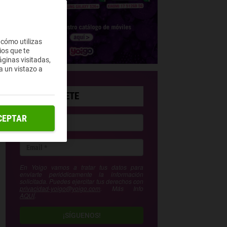
 cómo utilizas
ios que te
ginas visitadas,
a un vistazo a
SUSCRÍBETE
CEPTAR
En Yoigo vamos a tratar tus datos para
enviarte periódicamente la información
solicitada. Puedes ejercitar tus derechos con
privacidad-yoigo@yoigo.com
. Más Info
AQUÍ
.
¡SÍGUENOS!