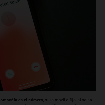
compañía es el número
, si es móvil o fijo, si se ha