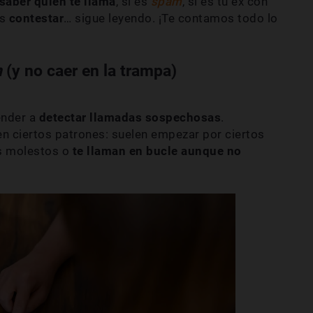
saber quién te llama
, si es
spam
, si es tu ex con
s
contestar
… sigue leyendo. ¡Te contamos todo lo
m
(y no caer en la trampa)
ender a
detectar llamadas sospechosas
.
en ciertos patrones: suelen empezar por ciertos
os molestos o
te llaman en bucle aunque no