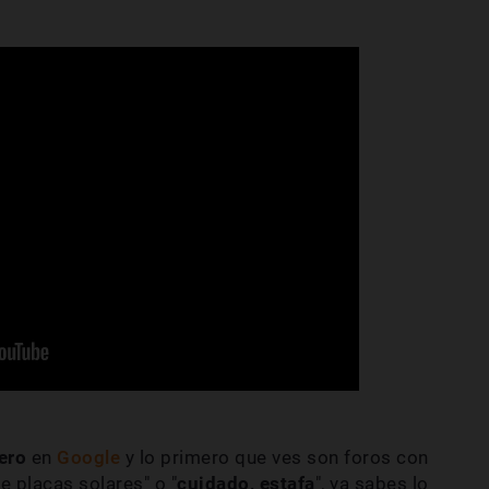
ero
en
Google
y lo primero que ves son foros con
 placas solares" o "
cuidado, estafa
", ya sabes lo