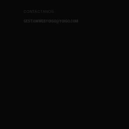
CONTÁCTANOS
GESTIONWEBYOIGO@YOIGO.COM
✕
¿Te gusta lo que lees?
Síguenos en Google añadiéndonos
como fuente preferida y no te pierdas
nuestros próximos contenidos.