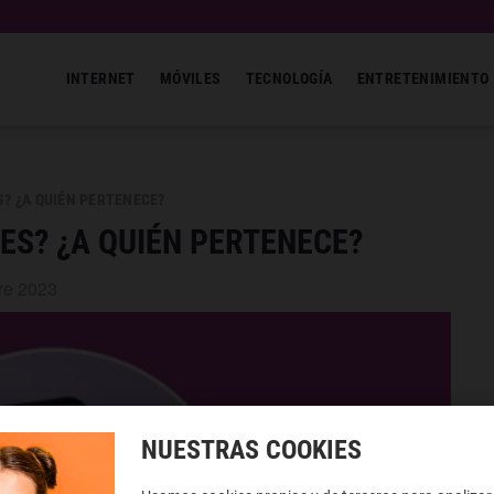
INTERNET
MÓVILES
TECNOLOGÍA
ENTRETENIMIENTO
S? ¿A QUIÉN PERTENECE?
ES? ¿A QUIÉN PERTENECE?
re 2023
NUESTRAS COOKIES