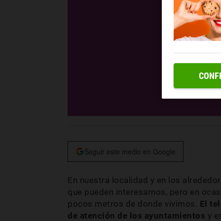
CONF
Seguir este medio en Google
En nuestra localidad y en los alrededo
que pueden interesarnos, pero en ocas
pocos metros de donde vivimos.
El te
de atención de los ayuntamientos
y e