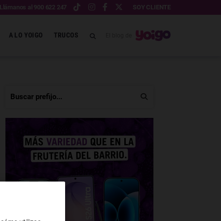
Llámanos al 900 622 247
SOY CLIENTE
A LO YOIGO
TRUCOS
El blog de