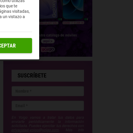
 cómo utilizas
ios que te
ginas visitadas,
a un vistazo a
CEPTAR
SUSCRÍBETE
En Yoigo vamos a tratar tus datos para
enviarte periódicamente la información
solicitada. Puedes ejercitar tus derechos con
privacidad-yoigo@yoigo.com
. Más Info