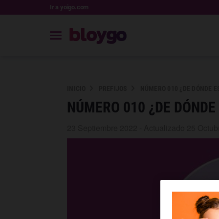
Ir a yoigo.com
INICIO
PREFIJOS
NÚMERO 010 ¿DE DÓNDE E
NÚMERO 010 ¿DE DÓNDE 
23 Septiembre 2022 - Actualizado 25 Octub