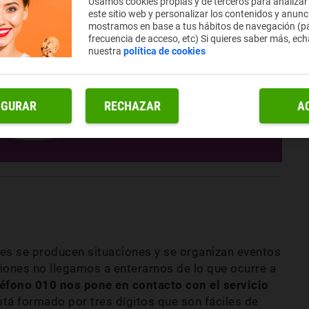
Usamos cookies propias y de terceros para analizar
este sitio web y personalizar los contenidos y anunc
mostramos en base a tus hábitos de navegación (pá
frecuencia de acceso, etc) Si quieres saber más, ech
nuestra
política de cookies
IGURAR
RECHAZAR
A
res se producen situaciones y se organizan eventos
iones no llegamos a enterarnos de lo que ocurre a
léfono 010 nos pone en contacto con el servicio
stá formado por tres dígitos que son fáciles de