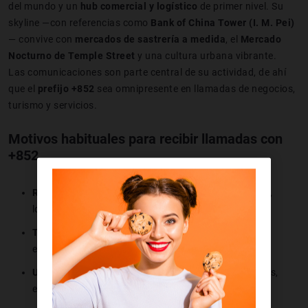
del mundo y un
hub comercial y logístico
de primer nivel. Su
skyline —con referencias como
Bank of China Tower (I. M. Pei)
— convive con
mercados de sastrería a medida
, el
Mercado
Nocturno de Temple Street
y una cultura urbana vibrante.
Las comunicaciones son parte central de su actividad, de ahí
que el
prefijo +852
sea omnipresente en llamadas de negocios,
turismo y servicios.
Motivos habituales para recibir llamadas con
+852
Relaciones comerciales
: bancos, fintech, import/export,
logística, verificación de datos.
Turismo y ocio
: confirmaciones de hotel, reservas,
excursiones.
Universidades y escuelas de negocio
: admisiones, becas,
entrevistas.