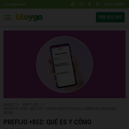
Ir a yoigo.com
SOY CLIENTE
900 622 247
INICIO
PREFIJOS
PREFIJO +852: QUÉ ES Y CÓMO IDENTIFICAR LLAMADAS DE HONG
KONG
PREFIJO +852: QUÉ ES Y CÓMO