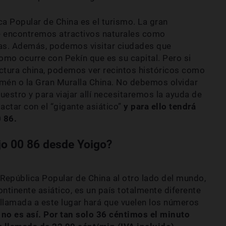
a Popular de China es el turismo. La gran
ue encontremos atractivos naturales como
ayas. Además, podemos visitar ciudades que
omo ocurre con Pekín que es su capital. Pero si
ectura china, podemos ver recintos históricos como
nmén o la Gran Muralla China. No debemos olvidar
uestro y para viajar allí necesitaremos la ayuda de
actar con el “gigante asiático”
y para ello tendrá
0 86.
ijo 00 86 desde Yoigo?
epública Popular de China al otro lado del mundo,
ntinente asiático, es un país totalmente diferente
llamada a este lugar hará que vuelen los números
 no es así. Por tan solo 36 céntimos el minuto