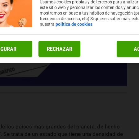
Usamos cookies propias y de terceros para analizar
este sitio web y personalizar los contenidos y anunc
mostramos en base a tus hábitos de navegación (pá
frecuencia de acceso, etc) Si quieres saber más, ech
nuestra
política de cookies
IGURAR
RECHAZAR
A
de los países más grandes del planeta, de hecho
. Se trata de un estado que tiene una densidad de