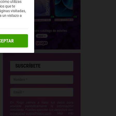
 cómo utilizas
ios que te
ginas visitadas,
a un vistazo a
CEPTAR
SUSCRÍBETE
En Yoigo vamos a tratar tus datos para
enviarte periódicamente la información
solicitada. Puedes ejercitar tus derechos con
privacidad-yoigo@yoigo.com
. Más Info