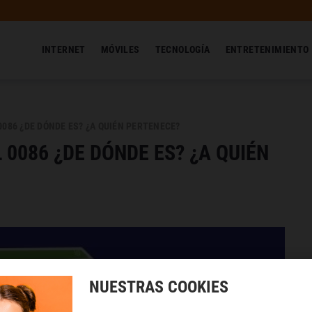
INTERNET
MÓVILES
TECNOLOGÍA
ENTRETENIMIENTO
086 ¿DE DÓNDE ES? ¿A QUIÉN PERTENECE?
 0086 ¿DE DÓNDE ES? ¿A QUIÉN
NUESTRAS COOKIES