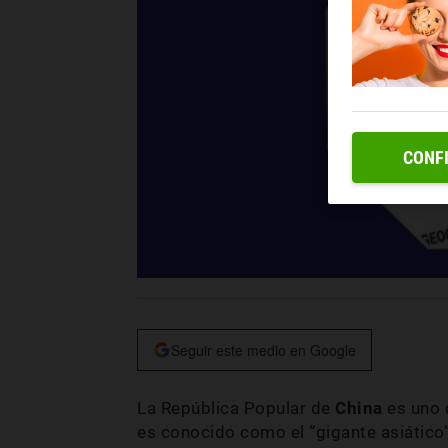
CONF
Seguir este medio en Google
La República Popular de
China
es uno 
es conocido como el “gigante asiático”