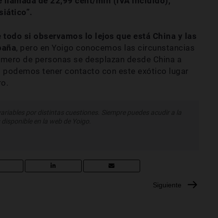
e llamada de 22,99 cént/min (IVA incluido),
iático”.
e todo si observamos lo lejos que está China y las
paña
, pero en Yoigo conocemos las circunstancias
úmero de personas se desplazan desde China a
jo podemos tener contacto con este exótico lugar
ro.
variables por distintas cuestiones. Siempre puedes acudir a la
 disponible en la web de Yoigo.
Siguiente