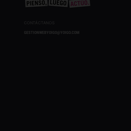
CONTÁCTANOS
GESTIONWEBYOIGO@YOIGO.COM
✕
¿Te gusta lo que lees?
Síguenos en Google añadiéndonos
como fuente preferida y no te pierdas
nuestros próximos contenidos.