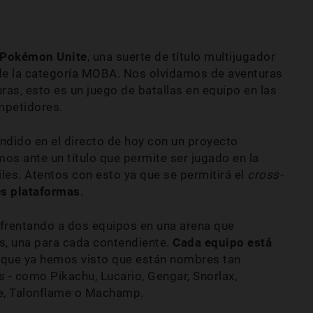
Pokémon Unite
, una suerte de título multijugador
 de la categoría MOBA. Nos olvidamos de aventuras
ras, esto es un juego de batallas en equipo en las
mpetidores.
ndido en el directo de hoy con un proyecto
os ante un título que permite ser jugado en la
iles. Atentos con esto ya que se permitirá el
cross-
es plataformas
.
nfrentando a dos equipos en una arena que
es, una para cada contendiente.
Cada equipo está
as que ya hemos visto que están nombres tan
 - como Pikachu, Lucario, Gengar, Snorlax,
ble, Talonflame o Machamp.