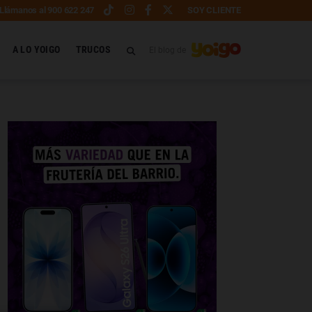
Llámanos al 900 622 247
SOY CLIENTE
A LO YOIGO
TRUCOS
El blog de