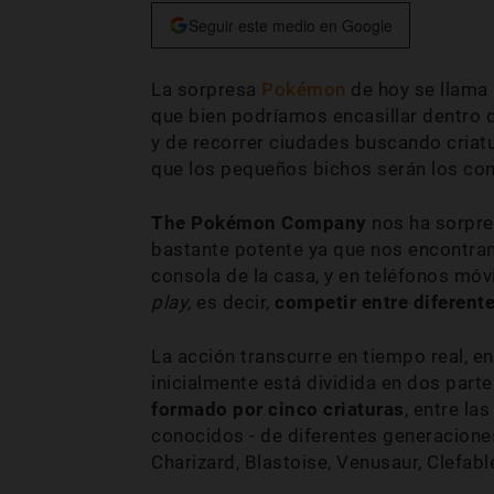
Seguir este medio en Google
La sorpresa
Pokémon
de hoy se llama
que bien podríamos encasillar dentro
y de recorrer ciudades buscando criatu
que los pequeños bichos serán los co
The Pokémon Company
nos ha sorpre
bastante potente ya que nos encontram
consola de la casa, y en teléfonos móv
play
, es decir,
competir entre diferent
La acción transcurre en tiempo real, e
inicialmente está dividida en dos part
formado por cinco criaturas
, entre l
conocidos - de diferentes generaciones
Charizard, Blastoise, Venusaur, Clefa