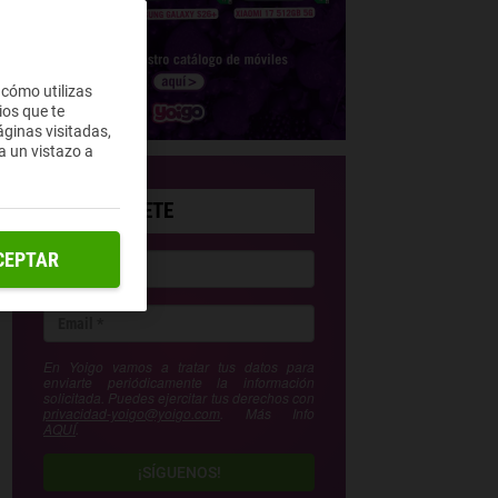
 cómo utilizas
ios que te
ginas visitadas,
a un vistazo a
SUSCRÍBETE
CEPTAR
En Yoigo vamos a tratar tus datos para
enviarte periódicamente la información
solicitada. Puedes ejercitar tus derechos con
privacidad-yoigo@yoigo.com
. Más Info
AQUÍ
.
¡SÍGUENOS!