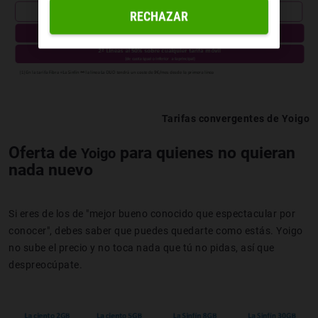
RECHAZAR
Tarifas convergentes de Yoigo
Oferta de
para quienes no quieran
Yoigo
nada nuevo
Si eres de los de "mejor bueno conocido que espectacular por
conocer", debes saber que puedes quedarte como estás. Yoigo
no sube el precio y no toca nada que tú no pidas, así que
despreocúpate.