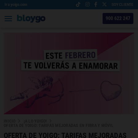
Ir a yoigo.com
SOY CLIENTE
900 622 247
INICIO
¡A LO YOIGO!
OFERTA DE YOIGO: TARIFAS MEJORADAS EN FIBRA Y MÓVIL
OFERTA DE YOIGO: TARIFAS MEJORADAS