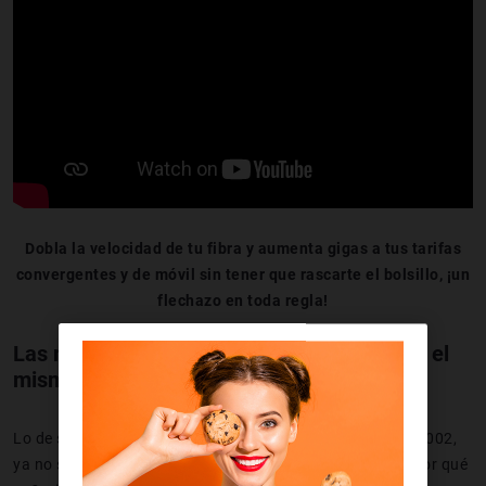
Dobla la velocidad de tu fibra y aumenta gigas a tus tarifas
convergentes y de móvil sin tener que rascarte el bolsillo, ¡un
flechazo en toda regla!
Las nuevas tarifas de Yoigo: más gigas por el
mismo dinero
Lo de subir el precio y hacer rabiar a los clientes es muy 2002,
ya no se lleva. Ahora lo que mola es ofrecer mejoras y, ¿por qué