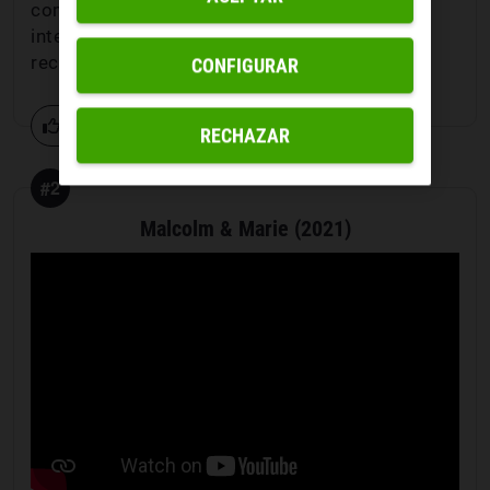
como las
drogas, el sexo y la violencia
. Esta
interpretación le valió un merecido
reconocimiento y un
premio Emmy en 2020
.
CONFIGURAR
0 votos
RECHAZAR
#2
Malcolm & Marie (2021)