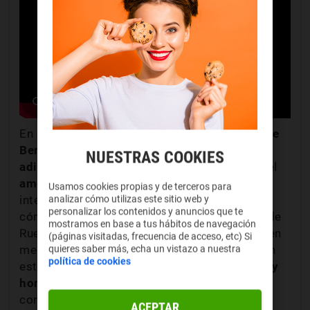
En esta
aclamada serie
, Zendaya da vida a
Rue
Bennett
, una adolescente que
lucha contra la
NUESTRAS COOKIES
adicción
mientras navega por los desafíos del
amor, la amistad y la identidad
. Su
Usamos cookies propias y de terceros para
analizar cómo utilizas este sitio web y
interpretación magistral ha sido elogiada por
personalizar los contenidos y anuncios que te
cómo
se capturó la complejidad emocional
de
mostramos en base a tus hábitos de navegación
Rue, mostrando su vulnerabilidad y fortaleza en
(páginas visitadas, frecuencia de acceso, etc) Si
quieres saber más, echa un vistazo a nuestra
medio de altibajos emocionales intensos. Con
política de cookies
este personaje obtenemos una
mirada cruda y
honesta
a la vida de los adolescentes
contemporáneos mientras exploramos temas
ACEPTAR