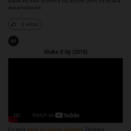
papel es más infantil y de acción, pero se acaba
desarrollando.
0 votos
#4
Shake It Up (2010)
En esta
serie de Disney Channel
, Zendaya