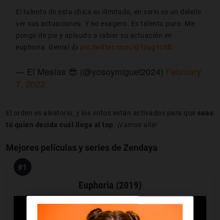
El talento de esta chica es ilimitado, en serio es un deleite
ver sus actuaciones. Y no exagero. Es talento puro. Me
pongo de pie y aplaudo a rabiar su actuación en
euphoria. Genial 👍
pic.twitter.com/kjTdyg1c9B
— El Mesías 😎 (@yosoymiguel2024)
February
7, 2022
El orden es aleatorio, y los votos están activados para que
seas
tú quien decida cuál llega al top
. ¡Vamos allá!
Mejores películas y series de Zendaya
#1
Euphoria (2019)