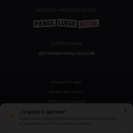
NUESTRO PROYECTO SOCIAL
CONTÁCTANOS
GESTIONWEBYOIGO@YOIGO.COM
Información legal
Política de cookies
Política de privacidad
✕
Canal ético
¿Te gusta lo que lees?
Síguenos en Google añadiéndonos como fuente preferida y
Mapa web
no te pierdas nuestros próximos contenidos.
Archivo