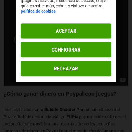
(páginas visitadas, frecuencia de acceso, etc) Si
quieres saber más, echa un vistazo a nuestra
política de cookies
ACEPTAR
CONFIGURAR
RECHAZAR
¿Cómo ganar dinero en Paypal con juegos?
Existen títulos como
Bubble Shooter Pro
, un sucedáneo del
Puzzle Bubble de toda la vida, o
FitPlay
, que deciden ofrecer el
mejor aliciente posible a sus usuarios: hacerles pequeños
ingresos de dinero en Paypal por el mero hecho de jugar a sus