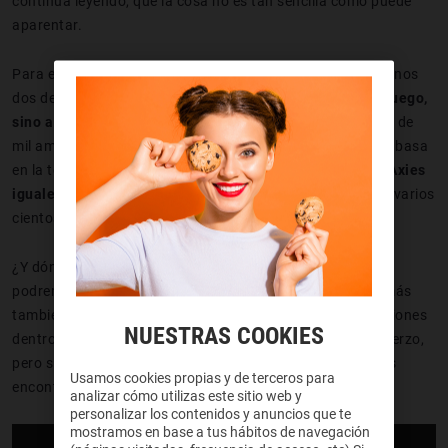
continúa leyendo, que la cosa no es tan sencilla como puede
aparentar.
Para empezar a jugar en Axie Infinity debes adquirir al menos
dos de estas criaturitas,
criaturas que no le compras al juego,
sino a otros jugadores
que las han criado y te las ofrecen de
mil amores a cambio de una módica cantidad. El juego se basa
en la tecnología NFT, lo que nos asegura que
no hay dos Axies
iguales
, pero esto hace que cada uno de ellos nos cueste varios
cientos de euros.
¿Y dónde está el negocio? Pues en que nosotros también
podremos criar Axies y ponerlos a la venta, y en que además
también seremos recompensados por cumplir ciertas misiones
NUESTRAS COOKIES
dentro del juego. Monetizar, por lo tanto, requiere de esfuerzo,
pero si no tienes nada mejor que hacer… ¡puede que hayas
Usamos cookies propias y de terceros para
encontrado tu nuevo objetivo en la vida!
analizar cómo utilizas este sitio web y
personalizar los contenidos y anuncios que te
mostramos en base a tus hábitos de navegación