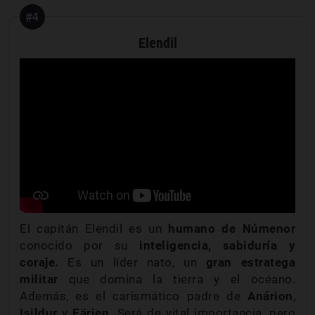
#4
Elendil
El capitán Elendil es un
humano de Númenor
conocido por su
inteligencia, sabiduría y
coraje.
Es un líder nato, un
gran estratega
militar
que domina la tierra y el océano.
Además, es el carismático padre de
Anárion
,
Isildur
y
Eärien
. Será de vital importancia, pero