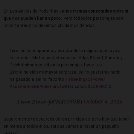
En Los Anillos de Poder hay varias
tramas conectadas entre sí
que nos pueden liar un poco
. Pero todos los personajes son
importantes y no debemos olvidarnos de ellos.
Termino la temporada y es notable la mejoría que tuvo a
la anterior. Me ha gustado mucho, Adar, Elrond, Sauron y
Celebrimbor han sido mis personajes favoritos.
Elrond ha sido mi mayor sorpresa, de no gustarme nada
ha pasado a ser mi favorito
#TheRingsOfPower
#LosAnillosDePoder
pic.twitter.com/uDL5K0MZlO
— 𝓣𝓮𝓪𝓶 𝓑𝓵𝓪𝓬𝓴 (@MarceYGS)
October 4, 2024
Seguramente te acuerdes de los principales, pero hay que tener
en mente a todos ellos, así que vamos a hacer un pequeño
repaso.