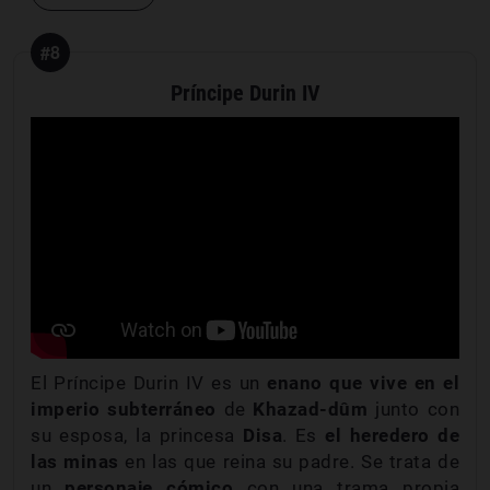
#8
Príncipe Durin IV
El Príncipe Durin IV es un
enano que vive en el
imperio subterráneo
de
Khazad-dûm
junto con
su esposa, la princesa
Disa
. Es
el heredero de
las minas
en las que reina su padre. Se trata de
un
personaje cómico
con una trama propia