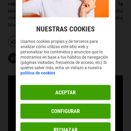
rebelde
, siente una gran
devoción por la
memoria de su hermano
y sospecha
constantemente que hay algo mal en Tierra
Media.
NUESTRAS COOKIES
2 votos
Usamos cookies propias y de terceros para
analizar cómo utilizas este sitio web y
personalizar los contenidos y anuncios que te
#2
mostramos en base a tus hábitos de navegación
(páginas visitadas, frecuencia de acceso, etc) Si
quieres saber más, echa un vistazo a nuestra
Elrond
política de cookies
ACEPTAR
CONFIGURAR
RECHAZAR