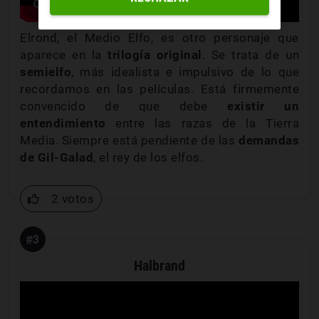
Elrond, el Medio Elfo, es otro personaje que
aparece en la
trilogía original
. Se trata de un
semielfo
, más idealista e impulsivo de lo que
recordamos en las películas. Está firmemente
convencido de que debe
existir un
entendimiento
entre las razas de la Tierra
Media. Siempre está pendiente de las
demandas
de Gil-Galad
, el rey de los elfos.
2 votos
#3
Halbrand