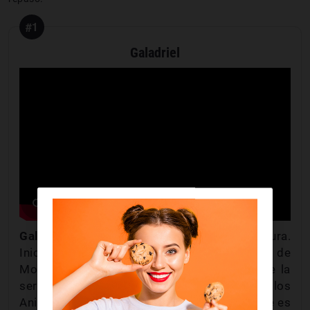
#1
Galadriel
Galadriel
es
la elfa protagonista
de la aventura.
Inicia la búsqueda de Sauron, discípulo de
Morgoth (el primer gran enemigo oscuro de la
serie). La pudimos ver en "El Señor de los
Anillos" en una versión más mayor. En la serie es