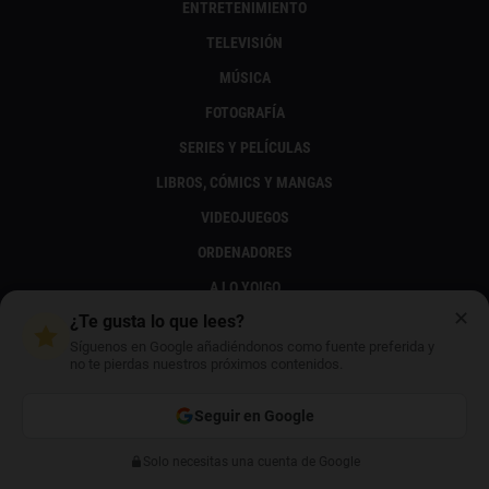
ENTRETENIMIENTO
TELEVISIÓN
MÚSICA
FOTOGRAFÍA
SERIES Y PELÍCULAS
LIBROS, CÓMICS Y MANGAS
VIDEOJUEGOS
ORDENADORES
A LO YOIGO
✕
¿Te gusta lo que lees?
TRUCOS
Síguenos en Google añadiéndonos como fuente preferida y
no te pierdas nuestros próximos contenidos.
GLOSARIOS
Seguir en Google
TÉRMINOS
PREFIJOS TELEFÓNICOS
Solo necesitas una cuenta de Google
Anterior
Siguiente