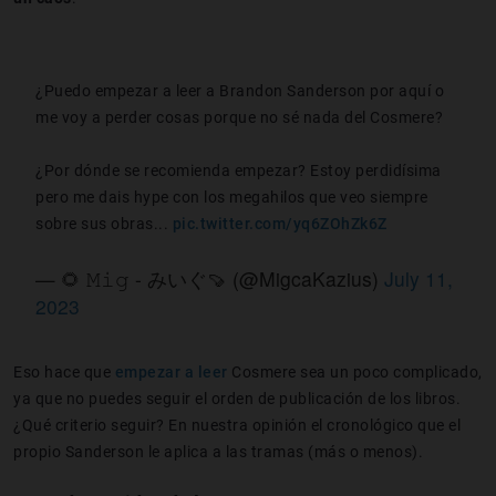
¿Puedo empezar a leer a Brandon Sanderson por aquí o
me voy a perder cosas porque no sé nada del Cosmere?
¿Por dónde se recomienda empezar? Estoy perdidísima
pero me dais hype con los megahilos que veo siempre
sobre sus obras...
pic.twitter.com/yq6ZOhZk6Z
— 🌻 𝙼𝚒𝚐 - みいぐ🍠 (@MigcaKazius)
July 11,
2023
Eso hace que
empezar a leer
Cosmere sea un poco complicado,
ya que no puedes seguir el orden de publicación de los libros.
¿Qué criterio seguir? En nuestra opinión el cronológico que el
propio Sanderson le aplica a las tramas (más o menos).