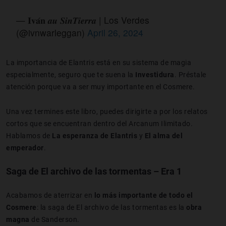
— 𝐈𝐯𝐚́𝐧 𝒂𝒖 𝑺𝒊𝒏𝑻𝒊𝒆𝒓𝒓𝒂 | Los Verdes
(@ivnwarleggan)
April 26, 2024
La importancia de Elantris está en su sistema de magia
especialmente, seguro que te suena la
Investidura
. Préstale
atención porque va a ser muy importante en el Cosmere.
Una vez termines este libro, puedes dirigirte a por los relatos
cortos que se encuentran dentro del Arcanum Ilimitado.
Hablamos de
La esperanza de Elantris
y
El alma del
emperador
.
Saga de El archivo de las tormentas – Era 1
Acabamos de aterrizar en
lo más importante de todo el
Cosmere
: la saga de El archivo de las tormentas es la
obra
magna
de Sanderson.