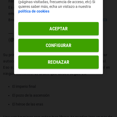
nacidos de la bruma y estoy sin palabras
(páginas visitadas, frecuencia de acceso, etc) Si
quieres saber más, echa un vistazo a nuestra
Es de lo mejor que he leído en mi vida, estoy deseando
política de cookies
empezarme el segundo
Brando sanderson te quiero
pic.twitter.com/H7qskjkdC3
ACEPTAR
— 𝑷𝒂𝒐 𝑬𝒔𝒒𝒖𝒊𝒓𝒍𝒂𝒅𝒂 🤍#MañanaAzul
(@PaoEsquirlada)
November 11, 2022
CONFIGURAR
Su primer libro,
El imperio final (2006)
, se podría considerar
autoconclusivo, ya que le da un cierre a la historia principal.
RECHAZAR
Eso sí, las continuaciones siguen la línea y no bajan el nivel en
ningún momento.
El orden que debes seguir es
:
El imperio final
El pozo de la ascensión
El héroe de las eras
Una vez termines con estos tres libros, te puedes leer un par de