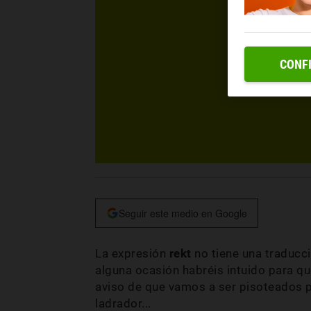
CONF
Seguir este medio en Google
La expresión
rekt
no tiene una traducció
alguna ocasión habréis intuido para qué
aviso de que vamos a ser pisoteados po
ladrador...