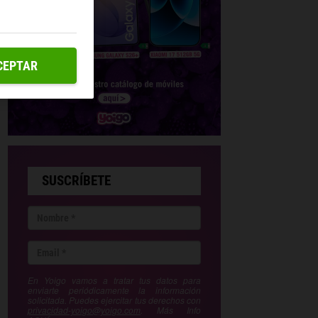
CEPTAR
SUSCRÍBETE
En Yoigo vamos a tratar tus datos para
enviarte periódicamente la información
solicitada. Puedes ejercitar tus derechos con
privacidad-yoigo@yoigo.com
. Más Info