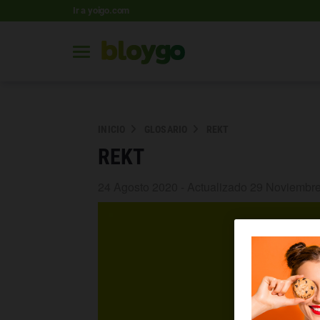
Ir a yoigo.com
INICIO
GLOSARIO
REKT
REKT
24 Agosto 2020 - Actualizado 29 Noviembr