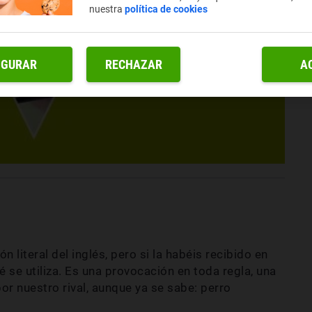
nuestra
política de cookies
IGURAR
RECHAZAR
A
n literal del inglés, pero si la habéis recibido en
 se utiliza. Es una provocación en toda regla, una
r nuestro rival, aunque ya se sabe: perro