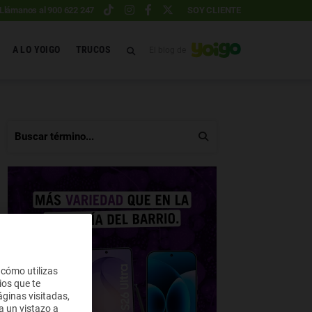
Llámanos al 900 622 247
SOY CLIENTE
A LO YOIGO
TRUCOS
El blog de
 cómo utilizas
ios que te
ginas visitadas,
a un vistazo a