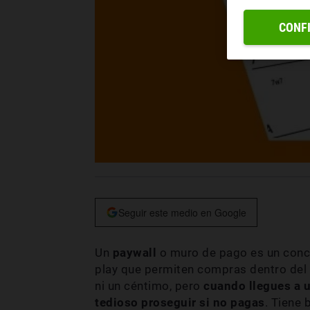
CONF
Seguir este medio en Google
Un
paywall
o muro de pago es un conce
play que permiten compras dentro del
ni un céntimo, pero
cuando llegues a 
tedioso proseguir si no pagas
. Tiene 