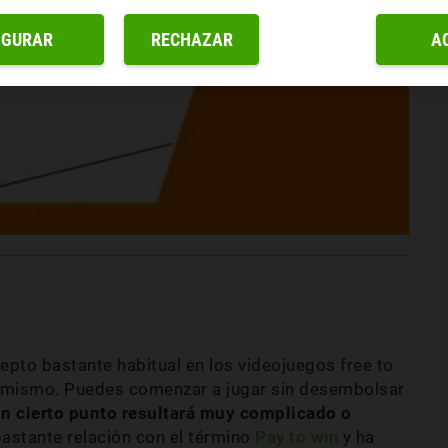
IGURAR
RECHAZAR
A
pto bastante habitual en los videojuegos free to
 mismo. Puedes comenzar a jugar sin desembolsar
un cierto punto resultará muy complicado o
bastante relación con el término
Pay to win
y ha