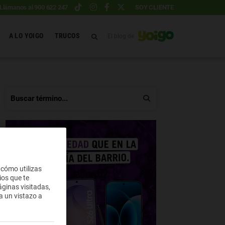
Llámanos al 900 622 247
SOY CLIENTE
A LO YOIGO
TRUCOS
El blog de
 cómo utilizas
ios que te
ginas visitadas,
a un vistazo a