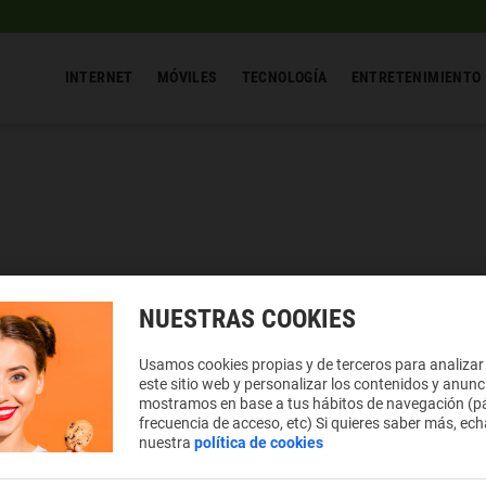
INTERNET
MÓVILES
TECNOLOGÍA
ENTRETENIMIENTO
NUESTRAS COOKIES
Usamos cookies propias y de terceros para analizar
este sitio web y personalizar los contenidos y anunc
mostramos en base a tus hábitos de navegación (pá
frecuencia de acceso, etc) Si quieres saber más, ech
nuestra
política de cookies