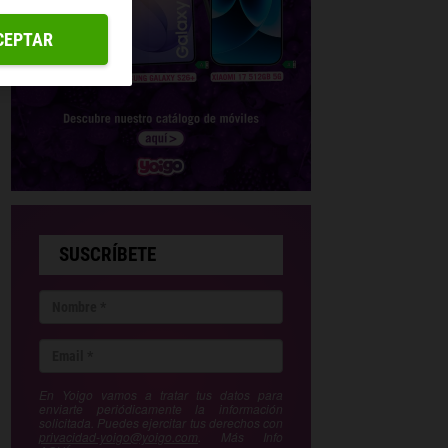
CEPTAR
SUSCRÍBETE
En Yoigo vamos a tratar tus datos para
enviarte periódicamente la información
solicitada. Puedes ejercitar tus derechos con
privacidad-yoigo@yoigo.com
. Más Info