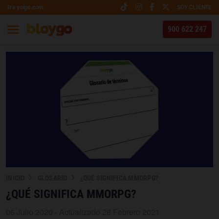
Ir a yoigo.com
SOY CLIENTE
900 622 247
INICIO
GLOSARIO
¿QUÉ SIGNIFICA MMORPG?
¿QUÉ SIGNIFICA MMORPG?
06 Julio 2020 - Actualizado 28 Febrero 2021