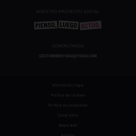
NUESTRO PROYECTO SOCIAL
CONTÁCTANOS
GESTIONWEBYOIGO@YOIGO.COM
Información legal
Política de cookies
Política de privacidad
✕
Canal ético
¿Te gusta lo que lees?
Síguenos en Google añadiéndonos como fuente preferida y
Mapa web
no te pierdas nuestros próximos contenidos.
Archivo