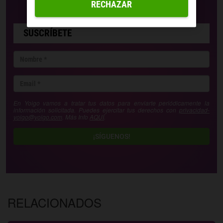
RECHAZAR
SUSCRÍBETE
En Yoigo vamos a tratar tus datos para enviarte periódicamente la
información solicitada. Puedes ejercitar tus derechos con
privacidad-
yoigo@yoigo.com
. Más Info
AQUÍ
.
¡SÍGUENOS!
RELACIONADOS