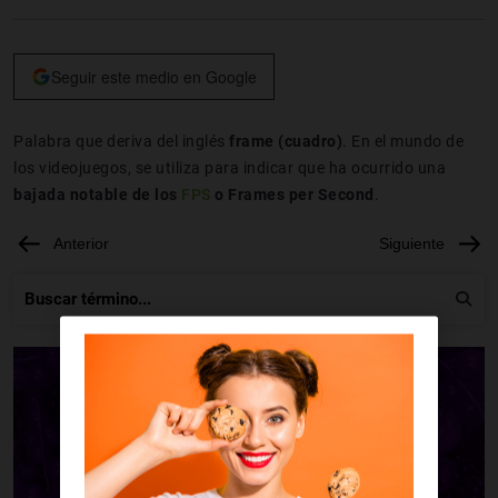
Seguir este medio en Google
Palabra que deriva del inglés
frame (cuadro)
. En el mundo de
los videojuegos, se utiliza para indicar que ha ocurrido una
bajada notable de los
FPS
o Frames per Second
.
Anterior
Siguiente