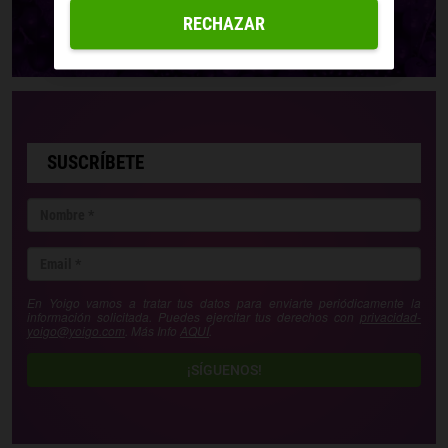
RECHAZAR
SUSCRÍBETE
En Yoigo vamos a tratar tus datos para enviarte periódicamente la
información solicitada. Puedes ejercitar tus derechos con
privacidad-
yoigo@yoigo.com
. Más Info
AQUÍ
.
¡SÍGUENOS!