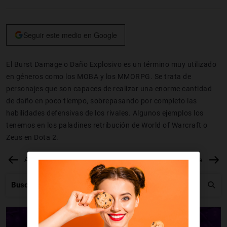
Seguir este medio en Google
El Burst Damage o Daño Explosivo es un término muy utilizado
en géneros como los MOBA y los MMORPG. Se trata de
personajes que son capaces de realizar una enorme cantidad
de daño en poco tiempo, sobrepasando por completo las
habilidades defensivas de los rivales. Algunos ejemplos los
tenemos en los paladines retribución de World of Warcraft o
Zeus en Dota 2.
Anterior
Siguiente