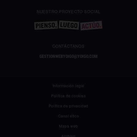
NUESTRO PROYECTO SOCIAL
CONTÁCTANOS
GESTIONWEBYOIGO@YOIGO.COM
Información legal
Política de cookies
Política de privacidad
✕
Canal ético
¿Te gusta lo que lees?
Síguenos en Google añadiéndonos como fuente preferida y
Mapa web
no te pierdas nuestros próximos contenidos.
Archivo