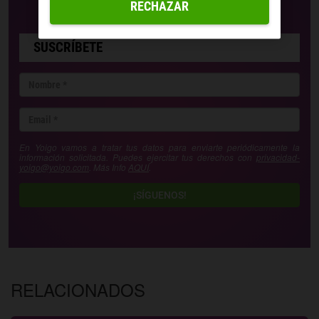
RECHAZAR
SUSCRÍBETE
En Yoigo vamos a tratar tus datos para enviarte periódicamente la
información solicitada. Puedes ejercitar tus derechos con
privacidad-
yoigo@yoigo.com
. Más Info
AQUÍ
.
¡SÍGUENOS!
RELACIONADOS