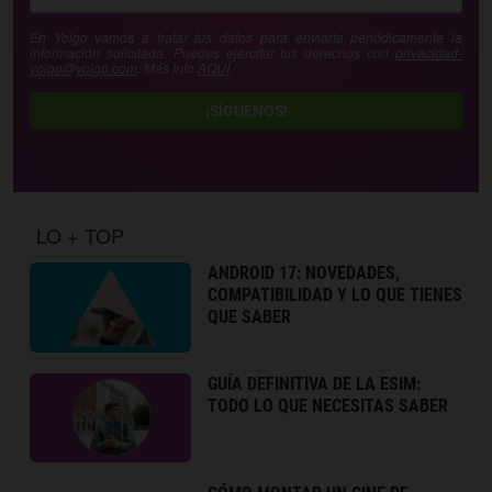
En Yoigo vamos a tratar tus datos para enviarte periódicamente la
información solicitada. Puedes ejercitar tus derechos con
privacidad-
yoigo@yoigo.com
. Más Info
AQUÍ
.
¡SÍGUENOS!
LO + TOP
ANDROID 17: NOVEDADES,
COMPATIBILIDAD Y LO QUE TIENES
QUE SABER
GUÍA DEFINITIVA DE LA ESIM:
TODO LO QUE NECESITAS SABER