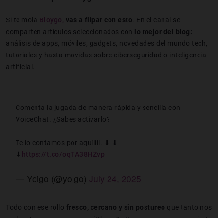
Si te mola
Bloygo,
vas a flipar con esto
. En el canal se
comparten artículos seleccionados con
lo mejor del blog:
análisis de apps, móviles, gadgets, novedades del mundo tech,
tutoriales y hasta movidas sobre ciberseguridad o inteligencia
artificial.
Comenta la jugada de manera rápida y sencilla con
VoiceChat. ¿Sabes activarlo?
Te lo contamos por aquíiiii. ⬇ ⬇
⬇
https://t.co/oqTA38HZvp
— Yoigo (@yoigo)
July 24, 2025
Todo con ese rollo
fresco, cercano y sin postureo
que tanto nos