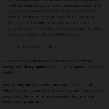
modo no molestar (pero sin modo avión, por si te llaman).
🌙 ¿Te quedas ciego por las noches? Brillo automático,
baby. Tu móvil se adapta a ti. ⚡ Batería a punto en 20
min: modo avión mientras cargas= CARGA EXPRESS.
¿Los sabías todos? 💜
%23tipsverano
%23truquitosutiles
%23yoigo
%23androidtips
%23Tiktokaloyoigo
♬ sonido original - yoigo
Pues ese tipo de contenido es el que te vas a encontrar.
Consejitos útiles y rápidos
, como los que te pasaría
tu colega
techie.
Además, hay alertas importantes:
nuevas funciones de
WhatsApp, cambios en Netflix, trucos para que no te estafen en
webs fake… Básicamente, te avisan antes de que te la líen.
Como un radar anti-fails.