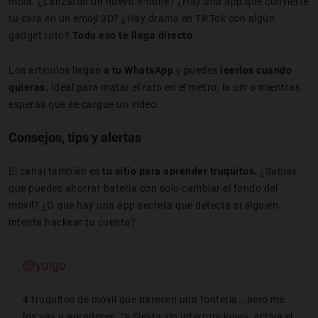
mola. ¿Lanzaron un nuevo iPhone? ¿Hay una app que convierte
tu cara en un emoji 3D? ¿Hay drama en TikTok con algún
gadget roto?
Todo eso te llega directo
.
Los artículos llegan
a tu WhatsApp
y puedes
leerlos cuando
quieras.
Ideal para matar el rato en el metro, la uni o mientras
esperas que se cargue un vídeo.
Consejos, tips y alertas
El canal también es
tu sitio para
aprender truquitos.
¿Sabías
que puedes ahorrar batería con solo cambiar el fondo del
móvil? ¿O que hay una app secreta que detecta si alguien
intenta hackear tu cuenta?
@yoigo
4 truquitos de móvil que parecen una tontería… pero me
los vas a agradecer. 🤝 Siesta sin interrupciones: activa el