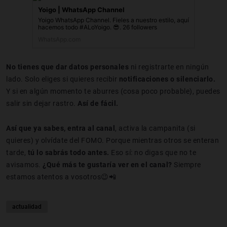
Yoigo | WhatsApp Channel
Yoigo WhatsApp Channel. Fieles a nuestro estilo, aquí
hacemos todo #ALoYoigo. 😎. 26 followers
WhatsApp.com
No tienes que dar datos personales
ni registrarte en ningún
lado. Solo eliges si quieres recibir
notificaciones o silenciarlo.
Y si en algún momento te aburres (cosa poco probable), puedes
salir sin dejar rastro.
Así de fácil.
Así que ya sabes,
entra al canal
, activa la
campanita
(si
quieres) y olvídate del
FOMO
. Porque mientras otros se enteran
tarde,
tú lo sabrás todo antes.
Eso sí: no digas que no te
avisamos.
¿Qué más te gustaría ver en el canal?
Siempre
estamos atentos a vosotros😉📲
actualidad