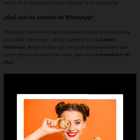
worry. Te lo explicamos todo, y spoiler: te va a encantar.
¿Qué son los canales de WhatsApp?
WhatsApp ha evolucionado muchísimo desde que solo servía
para decir "ola ke ase". Ahora puedes unirte a
canales
temáticos
, donde recibes info sin tener que responder nada.
Como seguir una cuenta en Insta, pero con
la comodidad del
chat.