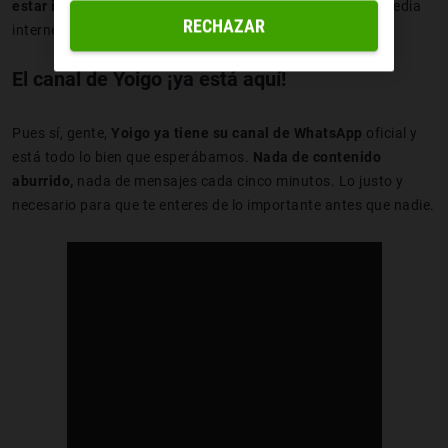
estar informado
sin tener que ir abriendo pestañas por media
RECHAZAR
internet.
El canal de Yoigo ¡ya está aquí!
Pues sí, gente,
Yoigo ya tiene su canal de WhatsApp
oficial y
está todo lo bien que esperábamos.
Nada de contenido
aburrido,
nada de mensajes cada cinco minutos. Lo justo y
necesario para que te enteres de lo importante antes que nadie.