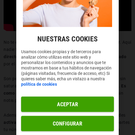
NUESTRAS COOKIES
No te estreses, no es otro grupo de los que no puedes salir. Aquí
nadie te ve, nadie te escribe,
solo recibes contenido útil y
Usamos cookies propias y de terceros para
directo
. Tú no escribes, solo
recibes contenido seleccionado
analizar cómo utilizas este sitio web y
personalizar los contenidos y anuncios que te
por el admin.
mostramos en base a tus hábitos de navegación
(páginas visitadas, frecuencia de acceso, etc) Si
Son perfectos para
seguir marcas o medios
que te molan sin
quieres saber más, echa un vistazo a nuestra
política de cookies
saturarte de notificaciones absurdas o dramas familiares.
Es
como seguir a tu influencer fav,
pero en modo sigiloso y sin
notis pesadas.
Tranquilidad absoluta.
ACEPTAR
Además, están pensados para que tú controles todo. Puedes
activar o silenciar avisos
, salir cuando quieras y no compartes
CONFIGURAR
tu número con nadie. Básicamente,
una forma muy top de