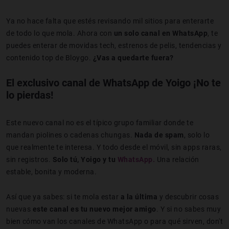
Ya no hace falta que estés revisando mil sitios para enterarte
de todo lo que mola. Ahora con
un solo canal en WhatsApp
, te
puedes enterar de movidas tech, estrenos de pelis, tendencias y
contenido top de Bloygo.
¿Vas a quedarte fuera?
El exclusivo canal de WhatsApp de Yoigo ¡No te
lo pierdas!
Este nuevo canal no es el típico grupo familiar donde te
mandan piolines o cadenas chungas.
Nada de spam
, solo lo
que realmente te interesa. Y todo desde el móvil, sin apps raras,
sin registros.
Solo tú, Yoigo y tu
WhatsApp.
Una relación
estable, bonita y moderna.
Así que ya sabes: si te mola estar
a la última
y descubrir cosas
nuevas
este canal es tu nuevo mejor amigo
. Y si no sabes muy
bien cómo van los canales de WhatsApp o para qué sirven, don't