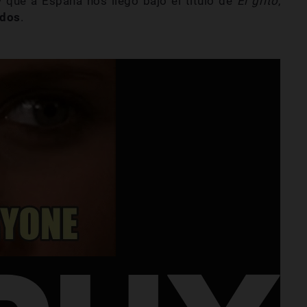
 y que a España nos llegó bajo el título de
El grito
,
idos
.