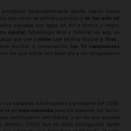
 persiguen incansablemente
desde Japón hasta
 los que vibrar en primera persona y
en tan solo un
ianas pasadas por agua, en 4:3 y blanco y negro,
tro
hipster
, futurología letal y milenial vía app, un
ianas que une a
Hitler con
Mickey Mouse
y Thor
…
iene encima: a continuación,
los 12 campanazos
con los que entrar con buen pie y sin atragantarse
no nos estamos
retrotrayendo
a principios del 2000.
e ya es
vieja conocida
para los amantes del terror.
una continuación simultánea, y no de una secuela
i Shimizu, 2002) que en 2004 protagonizó Sarah