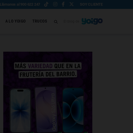
Llámanos al 900 622 247
SOY CLIENTE
A LO YOIGO
TRUCOS
El blog de