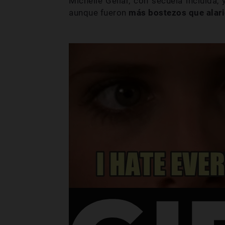
Michelle Gellar, con secuela incluída,
aunque fueron
más bostezos que
alar