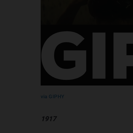
via GIPHY
1917