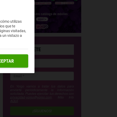
 cómo utilizas
ios que te
ginas visitadas,
a un vistazo a
SUSCRÍBETE
CEPTAR
En Yoigo vamos a tratar tus datos para
enviarte periódicamente la información
solicitada. Puedes ejercitar tus derechos con
privacidad-yoigo@yoigo.com
. Más Info
AQUÍ
.
¡SÍGUENOS!