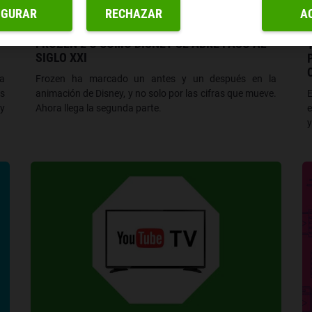
IGURAR
RECHAZAR
A
TELEVISIÓN
FROZEN 2 O CÓMO DISNEY SE ABRE PASO AL
SIGLO XXI
a
Frozen ha marcado un antes y un después en la
os
animación de Disney, y no solo por las cifras que mueve.
e
 y
Ahora llega la segunda parte.
y