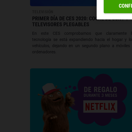
CONF
TELEVISIÓN
PRIMER DÍA DE CES 2020: COCHE DE SONY Y
TELEVISORES PLEGABLES
En este CES comprobamos que claramente l
tecnología se está expandiendo hacia el hogar y l
vehículos, dejando en un segundo plano a móviles
ordenadores.