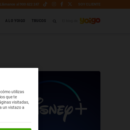
Llámanos al 900 622 247
SOY CLIENTE
A LO YOIGO
TRUCOS
El blog de
 cómo utilizas
ios que te
ginas visitadas,
a un vistazo a