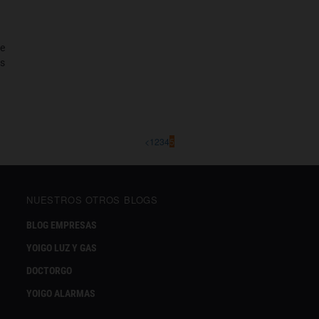
de
os
<
1
2
3
4
5
NUESTROS OTROS BLOGS
BLOG EMPRESAS
YOIGO LUZ Y GAS
DOCTORGO
YOIGO ALARMAS