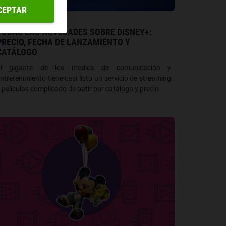
CEPTAR
TELEVISIÓN
TODAS LAS NOVEDADES SOBRE DISNEY+:
PRECIO, FECHA DE LANZAMIENTO Y
CATÁLOGO
El gigante de los medios de comunicación y
ntretenimiento tiene casi listo un servicio de streaming
 películas complicado de batir por catálogo y precio