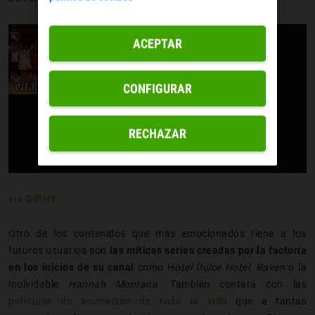
ACEPTAR
CONFIGURAR
RECHAZAR
via GIPHY
Otro de los contenidos que más emocionados tiene a los
futuros usuarios son
las míticas series creadas por la factoría
en los inicios de su canal
como H
otel Dulce Hotel
,
Raven
o la
inolvidable
Hannah Montana
. También contará con las
películas de animación de toda la vida
que a tantas