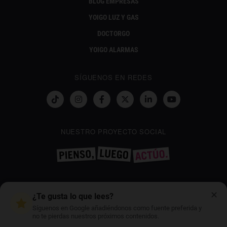
BLOG EMPRESAS
YOIGO LUZ Y GAS
DOCTORGO
YOIGO ALARMAS
SÍGUENOS EN REDES
NUESTRO PROYECTO SOCIAL
CONTÁCTANOS
✕
¿Te gusta lo que lees?
GESTIONWEBYOIGO@YOIGO.COM
Síguenos en Google añadiéndonos como fuente preferida y
no te pierdas nuestros próximos contenidos.