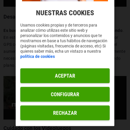
NUESTRAS COOKIES
Desactivar función GPS
Usamos cookies propias y de terceros para
analizar cómo utilizas este sitio web y
Es buena idea desactivar las funciones que no estés usando
.
personalizar los contenidos y anuncios que te
En este sentido, las conexiones Wifi o la geolocalización por
mostramos en base a tus hábitos de navegación
GPS consumen una gran cantidad de energía y provocan el
(páginas visitadas, frecuencia de acceso, etc) Si
quieres saber más, echa un vistazo a nuestra
aumento de la temperatura. Utiliza solo las apps que realmente
política de cookies
necesites y elimina todos los procesos que están en segundo
plano.
ACEPTAR
CONFIGURAR
RECHAZAR
Cuidado con los Videojuegos