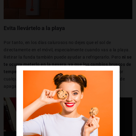
Evita llevártelo a la playa
Por tanto, en los días calurosos no dejes que el sol de
directamente en el móvil, especialmente cuando vas a la playa.
Retirar la funda también puede ayudar a refrigerarlo. Pero
ni se
te ocurra meterlo en la nevera, ya que los cambios bruscos de
temperatura son muy perjudiciales para los iPhone
. Si por
cualquier razón vas a dejarlo dentro del coche, asegúrate de
apagarlo antes.