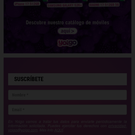
SUSCRÍBETE
En Yoigo vamos a tratar tus datos para enviarte periódicamente la
información solicitada. Puedes ejercitar tus derechos con
privacidad-
yoigo@yoigo.com
. Más Info
AQUÍ
.