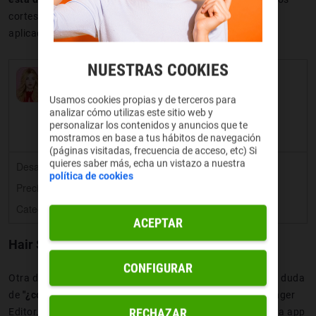
cortes de pelo para hombres no están disponibles en la
aplicación.
NUESTRAS COOKIES
Peinado
Usamos cookies propias y de terceros para
analizar cómo utilizas este sitio web y
personalizar los contenidos y anuncios que te
mostramos en base a tus hábitos de navegación
(páginas visitadas, frecuencia de acceso, etc) Si
quieres saber más, echa un vistazo a nuestra
Desarrollador:
Hairstyle Photo Apps
política de cookies
Precio:
Gratis
Categoría:
Belleza
ACEPTAR
Hair Style Changer Editor
CONFIGURAR
Otra de las aplicaciones que puede ayudarte a despejar la duda
de
"¿cómo me vería con el pelo corto?"
es Hair Style Changer
RECHAZAR
Editor. Antes de aventurarte, coge tu móvil y descarga esta app