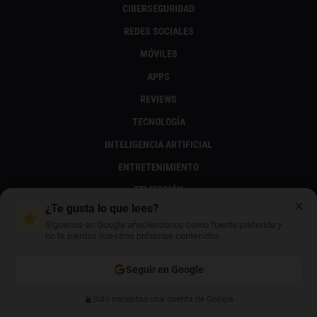
CIBERSEGURIDAD
REDES SOCIALES
MÓVILES
APPS
REVIEWS
TECNOLOGÍA
INTELIGENCIA ARTIFICIAL
ENTRETENIMIENTO
TELEVISIÓN
✕
¿Te gusta lo que lees?
MÚSICA
Síguenos en Google añadiéndonos como fuente preferida y
FOTOGRAFÍA
no te pierdas nuestros próximos contenidos.
SERIES Y PELÍCULAS
Seguir en Google
LIBROS, CÓMICS Y MANGAS
Solo necesitas una cuenta de Google
Anterior
Siguiente
VIDEOJUEGOS