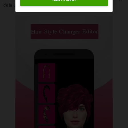
de la
Google Play Store
.