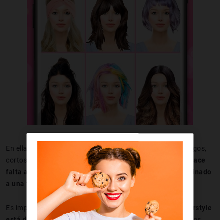
En ella encontrarás
diferentes estilos
para tu cabello: largos,
cortos, rizados, lisos, rubios, morenos, recogidos... Y
no hace
falta abrir la cámara
en el momento, puedes
añadir el peinado
a una foto que tengas ya
hecha.
Es importante tener en cuenta que, en este momento,
Hairstyle
está diseñada exclusivamente para mujeres
, por lo que los