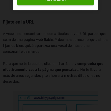
Fíjate en la URL
A veces, nos encontrarnos con artículos cuyas URL parece que
sean de una página web fiable. Y decimos parece porque, si nos
fijamos bien, quizá aparezca una vocal de más o una
consonante de menos.
Para que no te la cuelen, clica en el artículo y
comprueba que
efectivamente vas a la página que pensabas.
No te llevará
más de unos segundos y te ahorrará muchas difusiones no
deseadas.