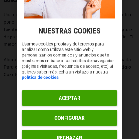
Una noticia real va firmada por el periodista que la ha escrito o
por el propio medio, pero siempre incorpora el origen de la
NUESTRAS COOKIES
fuente. Así que, si recibes una noticia sin fuente, o una captura
de pantalla en la que no se aprecia quién la firma, desconfía. El
Usamos cookies propias y de terceros para
método “
no fuente, no
share
” nunca falla.
analizar cómo utilizas este sitio web y
personalizar los contenidos y anuncios que te
Ahora bien, una fuente de por sí tampoco es garantía de nada.
mostramos en base a tus hábitos de navegación
(páginas visitadas, frecuencia de acceso, etc) Si
Para estar seguros, que sean
fuentes oficiales o de prestigio.
quieres saber más, echa un vistazo a nuestra
Cuanto más importantes sean, mejor.
política de cookies
ACEPTAR
CONFIGURAR
RECHAZAR