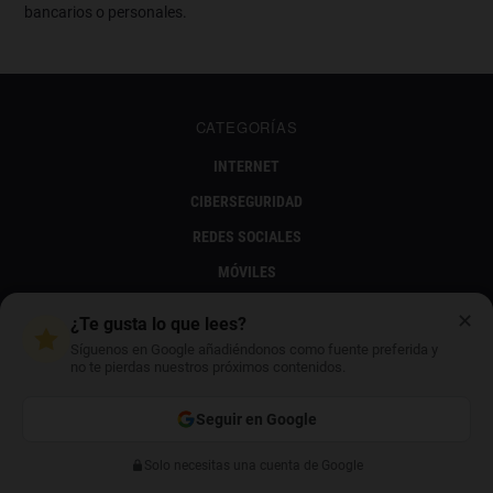
bancarios o personales.
CATEGORÍAS
INTERNET
CIBERSEGURIDAD
REDES SOCIALES
MÓVILES
APPS
✕
¿Te gusta lo que lees?
REVIEWS
Síguenos en Google añadiéndonos como fuente preferida y
no te pierdas nuestros próximos contenidos.
TECNOLOGÍA
INTELIGENCIA ARTIFICIAL
Seguir en Google
ENTRETENIMIENTO
Solo necesitas una cuenta de Google
Anterior
Siguiente
TELEVISIÓN