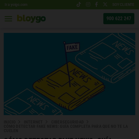
Ir a yoigo.com
SOY CLIENTE
900 622 247
INICIO
INTERNET
CIBERSEGURIDAD
CÓMO DETECTAR FAKE NEWS: GUÍA COMPLETA PARA QUE NO TE LA
CUELEN