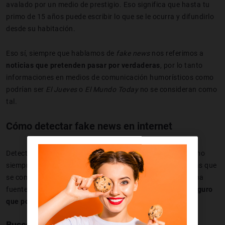
avalado por un medio de prestigio. Eso significa que hasta tu
primo de 15 años puede escribir lo que se le ocurra y difundirlo
desde su habitación.
Eso sí, siempre que hablamos de
fake news
nos referimos a
noticias que pretenden pasar por verdaderas
, por lo tanto
informaciones en medios de comunicación humorísticos como
podrían ser
El Jueves
o
El Mundo Today
no se consideran como
tal.
Cómo detectar fake news en internet
Detectar si una noticia es o no una
fake news
en internet no
siempre es fácil, ya que hay informaciones muy elaboradas que
se comparten deprisa y pueden llegar a convencer a alguna
fuente fiable. Ahora bien, s
i seguimos estos consejos, seguro
que podremos desactivar la gran mayoría
de bulos.
Busca la fuente