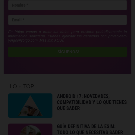
En Yoigo vamos a tratar tus datos para enviarte periódicamente la
información solicitada. Puedes ejercitar tus derechos con
privacidad-
yoigo@yoigo.com
. Más Info
AQUÍ
.
¡SÍGUENOS!
LO + TOP
ANDROID 17: NOVEDADES,
COMPATIBILIDAD Y LO QUE TIENES
QUE SABER
GUÍA DEFINITIVA DE LA ESIM:
TODO LO QUE NECESITAS SABER