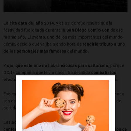
La cita data del año 2014
, y es así porque resulta que la
festividad fue ideada durante la
San Diego Comic-Con
de ese
mismo año. El evento, uno de los más importantes del mundo
cómic, decidió que ya iba siendo hora de
rendirle tributo a uno
de los personajes más famosos
del mundo.
Y
ojo, que este año no habrá excusas para saltárselo
, porque
DC, la compañía que le vio nacer, ha decidido
combatir los
efectos del coronavirus dejándonos disfrutar desde casa
.
Eso es, podremos acceder a todos los eventos de esta jornada
tan especial sin movernos de nuestros hogares. Algo muy de
agradecer tal y como está el tema, desde luego.
Las actividades programadas van desde
enseñarnos a
confeccionar nuestra propia capa
de Batman hasta
regalos de