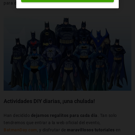
para disfrutar de nuestro personaje favorito!
Actividades DIY diarias, ¡una chulada!
Han decidido
dejarnos regalitos para cada día
. Tan solo
tendremos que entrar a la web oficial del evento,
BatmanDay.com
, y disfrutar de
maravillosos tutoriales
en