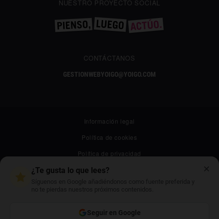
NUESTRO PROYECTO SOCIAL
CONTÁCTANOS
GESTIONWEBYOIGO@YOIGO.COM
Información legal
Política de cookies
Política de privacidad
✕
Canal ético
¿Te gusta lo que lees?
Síguenos en Google añadiéndonos como fuente preferida y
Mapa web
no te pierdas nuestros próximos contenidos.
Archivo
Seguir en Google
Contacto