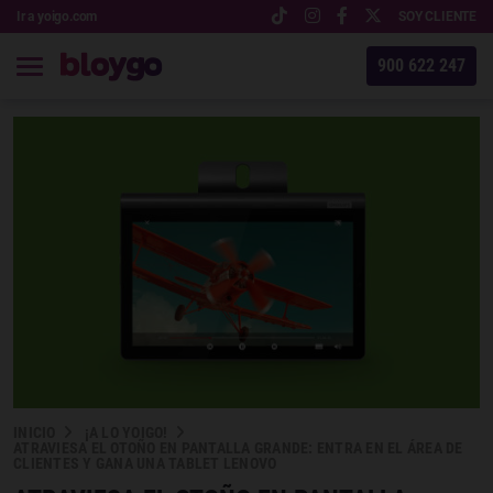
Ir a yoigo.com
SOY CLIENTE
900 622 247
INICIO
¡A LO YOIGO!
ATRAVIESA EL OTOÑO EN PANTALLA GRANDE: ENTRA EN EL ÁREA DE
CLIENTES Y GANA UNA TABLET LENOVO