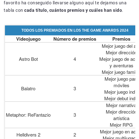
favorito ha conseguido llevarse alguno aquí te dejamos una
tabla con
cada título, cuántos premios y cuáles han sido
.
TODOS LOS PREMIADOS EN LOS THE GAME AWARDS 2024
Videojuego
Número de premios
Premios
Mejor juego del a
Mejor dirección
Astro Bot
4
Mejor juego de acc
y aventuras
Mejor juego famili
Mejor juego para
móviles
Balatro
3
Mejor juego indie
Mejor debut indie
Mejor narrativa
Mejor dirección
M
etaphor
: ReFantazio
3
artística
Mejor RPG
M
ejor juego en act
H
elldivers
2
2
Mejor multijugado