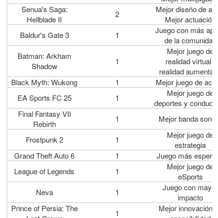
Se
nua's
Saga:
Mejor diseño de au
2
Hellblade II
Mejor actuación
J
uego con más ap
B
aldur's
Gate 3
1
de la comunidad
Mejor juego de
Batman: Arkham
1
realidad virtual /
Shadow
realidad aumenta
Black Myth: Wukong
1
M
ejor juego de acc
M
ejor juego de
EA Sports FC 25
1
deportes y conducc
Final Fantasy VII
1
Mejor banda sono
Rebirth
Mejor juego de
F
rostpunk
2
1
estrategia
G
rand Theft Auto 6
1
J
uego más espera
M
ejor juego de
L
eague
of Legends
1
eSports
Juego con mayo
Neva
1
impacto
Prince of Persia: The
M
ejor innovación 
1