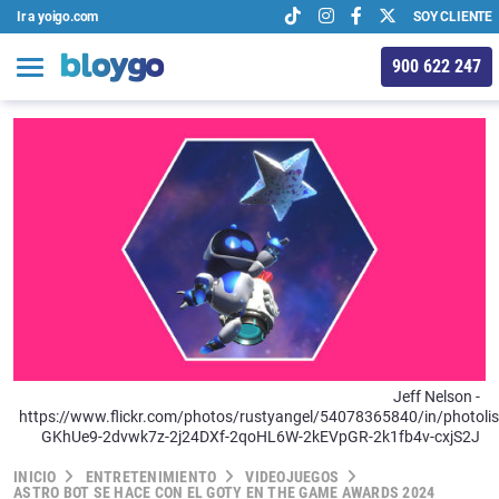
Ir a yoigo.com
SOY CLIENTE
900 622 247
Jeff Nelson -
https://www.flickr.com/photos/rustyangel/54078365840/in/photolis
GKhUe9-2dvwk7z-2j24DXf-2qoHL6W-2kEVpGR-2k1fb4v-cxjS2J
INICIO
ENTRETENIMIENTO
VIDEOJUEGOS
ASTRO BOT SE HACE CON EL GOTY EN THE GAME AWARDS 2024