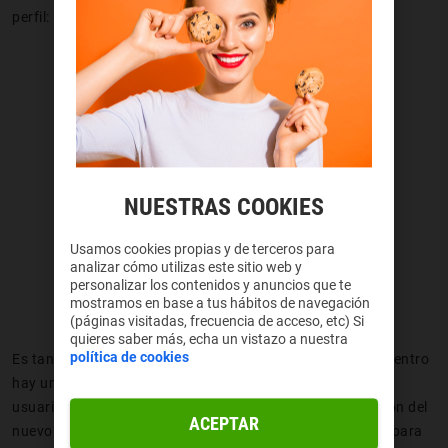
perfil:
NUESTRAS COOKIES
Usamos cookies propias y de terceros para
analizar cómo utilizas este sitio web y
personalizar los contenidos y anuncios que te
mostramos en base a tus hábitos de navegación
(páginas visitadas, frecuencia de acceso, etc) Si
quieres saber más, echa un vistazo a nuestra
política de cookies
Es tan sencillo como irte a “
Ajustes
”, luego a “
Sistema
”, dentro
hay una opción “varios usuarios” y allí podremos “añadir
usuario”. Allí terminaremos de dar forma a la configuración del
ACEPTAR
nuevo usuario, pudiendo elegir una nueva cuenta Google para