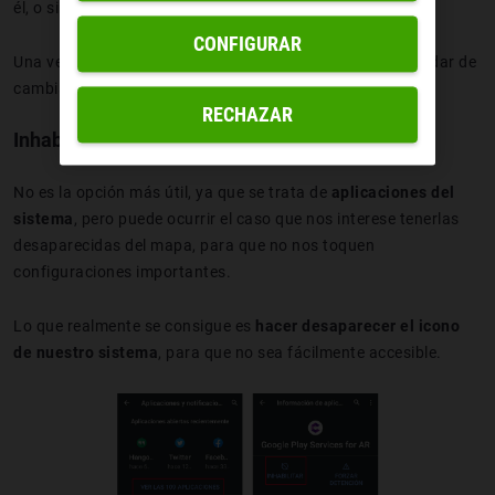
él, o simplemente
usarlo como invitado
.
CONFIGURAR
Una vez creados los diferentes perfiles te tienes que acordar de
cambiar el usuario cuando prestes el teléfono.
RECHAZAR
Inhabilitar aplicaciones del sistema
No es la opción más útil, ya que se trata de
aplicaciones del
sistema
, pero puede ocurrir el caso que nos interese tenerlas
desaparecidas del mapa, para que no nos toquen
configuraciones importantes.
Lo que realmente se consigue es
hacer desaparecer el icono
de nuestro sistema
, para que no sea fácilmente accesible.