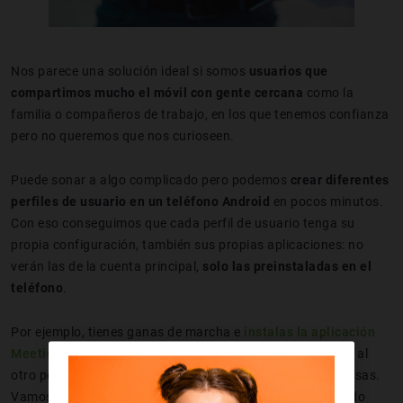
Nos parece una solución ideal si somos
usuarios que
compartimos mucho el móvil con gente cercana
como la
familia o compañeros de trabajo, en los que tenemos confianza
pero no queremos que nos curioseen.
Puede sonar a algo complicado pero podemos
crear diferentes
perfiles de usuario en un teléfono Android
en pocos minutos.
Con eso conseguimos que cada perfil de usuario tenga su
propia configuración, también sus propias aplicaciones: no
verán las de la cuenta principal,
solo las preinstaladas en el
teléfono
.
Por ejemplo, tienes ganas de marcha e
instalas la aplicación
Meetic
en tu perfil de usuario predeterminado, al cambiar al
otro perfil no tendrá constancia de tus actividades amorosas.
Vamos a ver cómo es el proceso de creación de un segundo