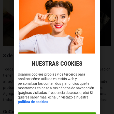
3 de las mejores app para leer comic
NUESTRAS COOKIES
Todos los desarrolladores que te presentaremos a continuación
Usamos cookies propias y de terceros para
tienen cosas en común que las convierte en un producto
analizar cómo utilizas este sitio web y
atractivo y es que
son totalmente gratuitas
, lo que te permite
personalizar los contenidos y anuncios que te
probar y conocer cuál de ellas se adapta a tus necesidades.
mostramos en base a tus hábitos de navegación
(páginas visitadas, frecuencia de acceso, etc) Si
Agregado a esto su descarga e instalación no ofrece ninguna
quieres saber más, echa un vistazo a nuestra
traba. Pero sin más preámbulos comencemos a enumerarlas:
política de cookies
GoComics