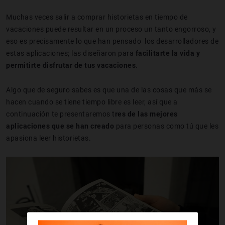
Muchas veces salir a comprar historietas en tiempo de
vacaciones puede resultar en un proceso un tanto engorroso, y
eso es precisamente lo que han pensado los desarrolladores de
estas aplicaciones; las diseñaron para
facilitarte la vida y
permitirte disfrutar de tus vacaciones
.
Algo que de seguro sabes es que una de las cosas que más se
hacen cuando se tiene tiempo libre es leer, así que a
continuación te presentaremos t
res de las mejores
aplicaciones que se han creado
para personas como tú que les
apasiona leer historietas.