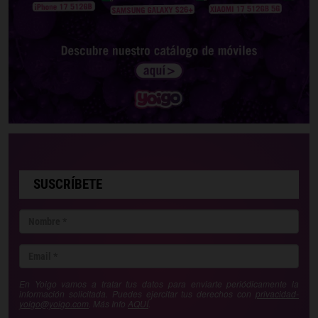
SUSCRÍBETE
En Yoigo vamos a tratar tus datos para enviarte periódicamente la
información solicitada. Puedes ejercitar tus derechos con
privacidad-
yoigo@yoigo.com
. Más Info
AQUÍ
.