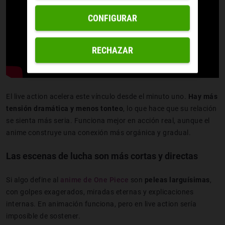
CONFIGURAR
RECHAZAR
El live action acelera este vínculo desde el minuto uno.
Hay más
tensión dramática y menos tonteo
, lo que hace que su relación
se sienta más seria. Funciona mejor en acción real, aunque el
anime construye una conexión más orgánica y gradual.
Las escenas de lucha son más cortas y directas
Si algo define al
anime de One Piece
son
peleas larguísimas
,
con golpes exagerados, miradas eternas y explicaciones
internas. En animación funciona, pero en live action sería
imposible de sostener.