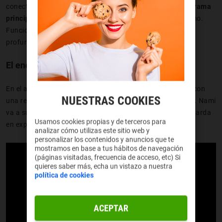
conectadas entre sí.
Los personajes entran antes en la trama
principal
, sacrificando detalle emocional a cambio de ritmo.
Funciona para una serie corta, pero el anime gana en
profundidad y vínculo emocional.
El encuentro entre Luffy y Nami
En el anime, Luffy y Nami se conocen casi por accidente, con
NUESTRAS COOKIES
una relación
más ligera, desconfiada y llena de comedia
. Nami
va a su bola durante mucho tiempo, y su arco emocional tarda
Usamos cookies propias y de terceros para
en explotar de verdad.
analizar cómo utilizas este sitio web y
personalizar los contenidos y anuncios que te
mostramos en base a tus hábitos de navegación
(páginas visitadas, frecuencia de acceso, etc) Si
quieres saber más, echa un vistazo a nuestra
política de cookies
ACEPTAR