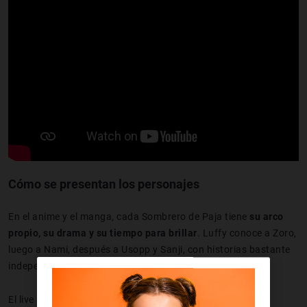
Cómo se presentan los personajes
En el anime y el manga, cada Sombrero de Paja tiene
su arco
propio, su drama y su tiempo para brillar
. Luffy conoce a Zoro,
luego a Nami, después a Usopp y Sanji, con historias bastante
independientes y bien desarrolladas.
El live action opta por
presentaciones más rápidas
y