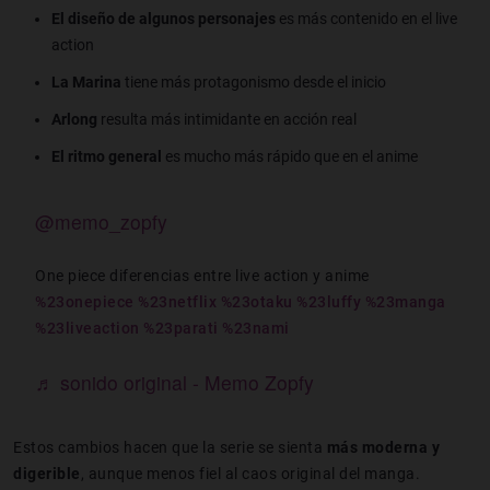
El diseño de algunos personajes
es más contenido en el live
action
La Marina
tiene más protagonismo desde el inicio
Arlong
resulta más intimidante en acción real
El ritmo general
es mucho más rápido que en el anime
@memo_zopfy
One piece diferencias entre live action y anime
%23onepiece
%23netflix
%23otaku
%23luffy
%23manga
%23liveaction
%23parati
%23nami
♬ sonido original - Memo Zopfy
Estos cambios hacen que la serie se sienta
más moderna y
digerible
, aunque menos fiel al caos original del manga.