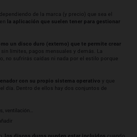
ependiendo de la marca (y precio) que sea el
 en
la aplicación que suelen tener para gestionar
omo un disco duro (externo) que te permite crear
, sin límites, pagos mensuales y demás. La
o, no sufrirás caídas ni nada por el estilo porque
enador con su propio sistema operativo
y que
l día. Dentro de ellos hay dos conjuntos de
s, ventilación…
ñadir
o,
los discos duros pueden estar incluidos
cuando