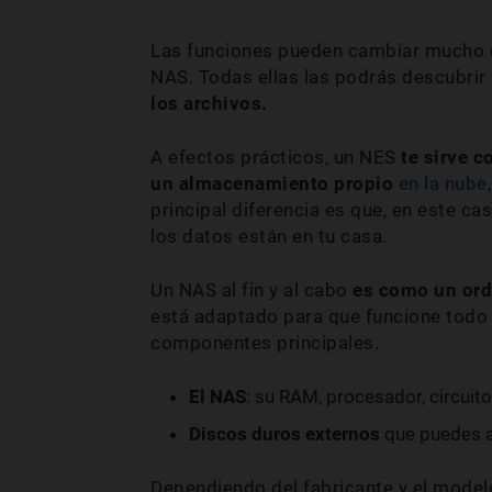
Las funciones pueden cambiar mucho d
NAS. Todas ellas las podrás descubrir
los archivos.
A efectos prácticos, un NES
te sirve c
un almacenamiento propio
en la nube
principal diferencia es que, en este cas
los datos están en tu casa.
Un NAS al fin y al cabo
es como un ord
está adaptado para que funcione todo e
componentes principales.
El NAS
: su RAM, procesador, circuito
Discos duros externos
que puedes a
Dependiendo del fabricante y el model