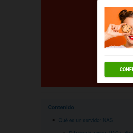
CONF
Contenido
Qué es un servidor NAS
Diferencia entres NAS y dis