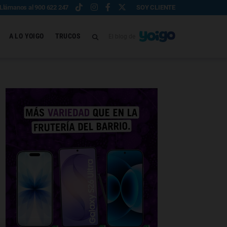
Llámanos al 900 622 247
SOY CLIENTE
A LO YOIGO
TRUCOS
El blog de