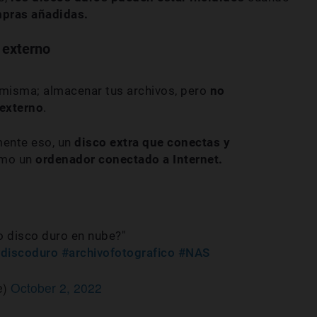
pras añadidas.
 externo
la misma; almacenar tus archivos, pero
no
externo
.
mente eso, un
disco extra que conectas y
omo un
ordenador conectado a Internet.
 o disco duro en nube?"
discoduro
#archivofotografico
#NAS
e)
October 2, 2022