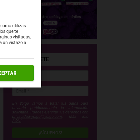
 cómo utilizas
ios que te
ginas visitadas,
a un vistazo a
SUSCRÍBETE
CEPTAR
En Yoigo vamos a tratar tus datos para
enviarte periódicamente la información
solicitada. Puedes ejercitar tus derechos con
privacidad-yoigo@yoigo.com
. Más Info
AQUÍ
.
¡SÍGUENOS!