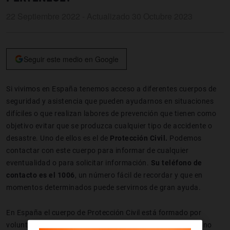
22 Septiembre 2022 - Actualizado 30 Octubre 2023
Seguir este medio en Google
Si vivimos en España tenemos acceso a diferentes cuerpos de
seguridad y asistencia que pueden ayudarnos en situaciones
difíciles o que realizan labores de prevención que tienen como
objetivo evitar que se produzca cualquier tipo de accidente o
desastre. Uno de ellos es el de
Protección Civil.
Podemos
contactar con este cuerpo para informar de cualquier
eventualidad o para solicitar información.
Su teléfono de
contacto es el 1006
, un número fácil de recordar y que en
momentos determinados puede servirnos de gran ayuda.
En España el cuerpo de Protección Civil está formado por
voluntarios. Es decir, las personas que forman parte de él no