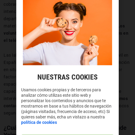
cobran por sus intervenciones, realizan un trabajo con la
intención de ayudar, aprender y contribuir, aunque este
departamento sí dispone de ayuda estatal para adquirir
material y tener una estructura que le permita intervenir.
Los
voluntarios de Protección Civil siempre están disponibles en
el teléfono 1006.
Las labores concretas de los voluntarios de Protección Civil en
España se centran en analizar y ejecutar labores de prevención
en situaciones que puedan generar algún tipo de riesgo por
NUESTRAS COOKIES
factores como una gran aglomeración de personas en un
espacio relativamente pequeño. Además de esto, tienen
Usamos cookies propias y de terceros para
capacidad para proteger o socorrer a personas y bienes de
analizar cómo utilizas este sitio web y
interés público. Se trata de
una labor útil con la que podemos
personalizar los contenidos y anuncios que te
contactar marcando el número 1006
y ser atendidos en pocos
mostramos en base a tus hábitos de navegación
(páginas visitadas, frecuencia de acceso, etc) Si
segundos.
quieres saber más, echa un vistazo a nuestra
política de cookies
¿Cuánto cuesta llamar al teléfono 1006 desde
Yoigo?