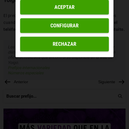
ACEPTAR
El precio no es uno de los aspectos que debe preocuparnos
cuando queramos contactar con Protección Civil.
Marcar el
CONFIGURAR
teléfono 1006 si eres cliente de Yoigo es totalmente gratuito.
RECHAZAR
Los precios de los distintos prefijos pueden ser variables por
distintas cuestiones. Siempre puedes acudir a la información
oficial actualizada que encontrarás disponible en la web de
Yoigo.
Prefijos internacionales
Números especiales
Anterior
Siguiente