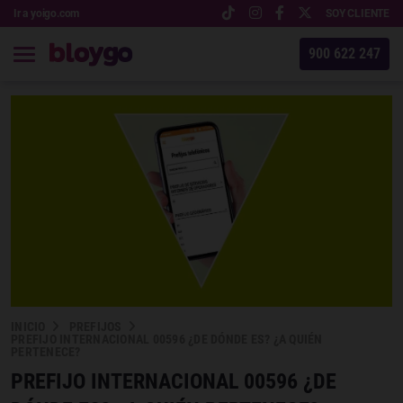
Ir a yoigo.com
SOY CLIENTE
900 622 247
INICIO
PREFIJOS
PREFIJO INTERNACIONAL 00596 ¿DE DÓNDE ES? ¿A QUIÉN
PERTENECE?
PREFIJO INTERNACIONAL 00596 ¿DE