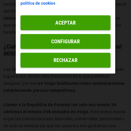
política de cookies
turistas, así como elementos naturales como el bosque tropical
del Parque Natural Metropolitano.
Este código telefónico
internacional también está presente
en las llamadas en las
ACEPTAR
que se contratan los viajes y las excursiones que realizan los
turistas que visitan la República de Panamá.
CONFIGURAR
¿Cuánto cuesta llamar al prefijo internacional
00507 desde Yoigo?
RECHAZAR
Las llamadas que se realizan a la República de Panamá desde
España son mucho más frecuentes de lo que podemos
imaginar, por eso
en Yoigo facilitamos estas comunicaciones
estableciendo precios competitivos.
Llamar a la República de Panamá tan solo nos cuesta 36
céntimos el minuto (IVA incluido) en Yoigo.
Este precio ayuda
a que las comunicaciones laborales, comerciales, personales y
de ocio se realicen sin que los usuarios nos gastemos una