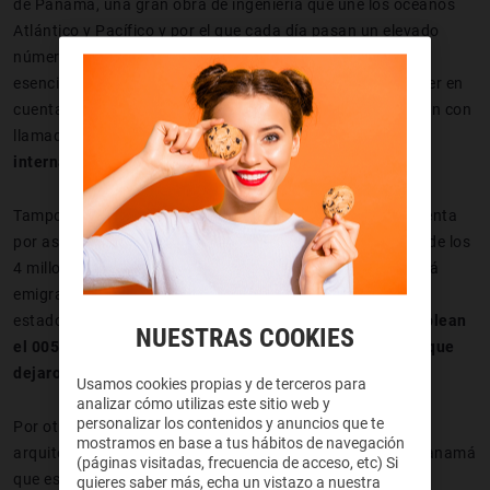
de Panamá, una gran obra de ingeniería que une los océanos
Atlántico y Pacífico y por el que cada día pasan un elevado
número de barcos de gran tonelaje, se trata de un punto
esencial para el comercio internacional. Tenemos que tener en
cuenta que muchos de estos pactos comerciales se cierran con
llamadas telefónicas en las que está presente el
prefijo
internacional 00507
.
Tampoco podemos olvidar que el uso de este prefijo aumenta
por aspectos como el turismo o la emigración. Una parte de los
4 millones de habitantes que tiene la República de Panamá
emigra a otros países, entre ellos España porque ambos
estados comparten el mismo idioma. Estas personas
emplean
NUESTRAS COOKIES
el 00507 para comunicarse con los familiares y amigos que
dejaron en Panamá.
Usamos cookies propias y de terceros para
analizar cómo utilizas este sitio web y
personalizar los contenidos y anuncios que te
Por otro lado, la fusión de arquitectura colonial con la
mostramos en base a tus hábitos de navegación
arquitectura moderna que se puede ver en la ciudad de Panamá
(páginas visitadas, frecuencia de acceso, etc) Si
que es la capital de este país atrae a un gran número de
quieres saber más, echa un vistazo a nuestra