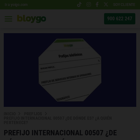
Ir a yoigo.com
SOY CLIENTE
900 622 247
INICIO
PREFIJOS
PREFIJO INTERNACIONAL 00507 ¿DE DÓNDE ES? ¿A QUIÉN
PERTENECE?
PREFIJO INTERNACIONAL 00507 ¿DE