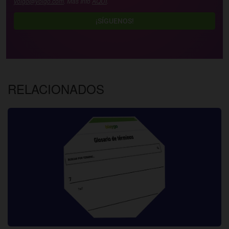
yoigo@yoigo.com
. Más Info
AQUÍ
.
¡SÍGUENOS!
RELACIONADOS