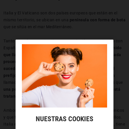
Italia y El Vaticano son dos países europeos que están en el
mismo territorio, se ubican en una
península con forma de bota
que se sitúa en el mar Mediterráneo.
Tanto un país como otro tienen una relación muy estrecha con
España y es probable que en algún momento
hayamos tenido
que llamar a estos estados o hayamos recibido una llamada
procedente de ellos, especialmente desde Italia, si esto
sucede la persona que contacta con nosotros utilizará el
prefijo “00 39” o la combinación “+39”.
Si esperamos una
llamada desde estos lugares, con ver este prefijo sabemos que
una persona o empresa ubicada en la península itálica está
tratando de contactar con nosotros.
Ambos países tienen unas características que los hacen únicos
y que tenemos que tener en cuenta al comunicarnos con ellos.
NUESTRAS COOKIES
Italia es una de las
cunas de la historia y el arte.
Además, tiene