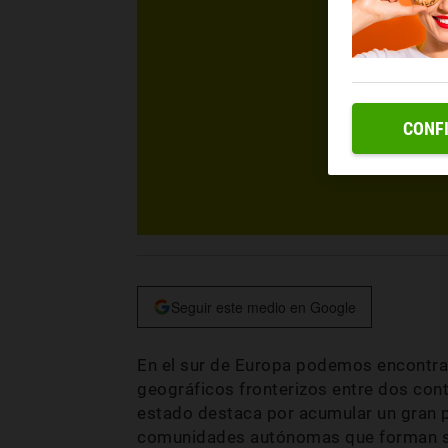
CONF
Seguir este medio en Google
En el sur de Europa podemos encontra
geográficos fronterizos entre dos cont
estado destaca por acumular un gran po
comunidades autónomas que forman su 