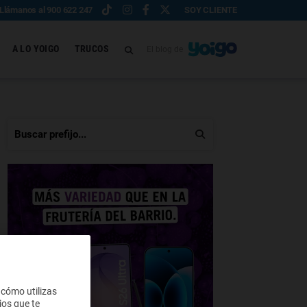
Llámanos al 900 622 247
SOY CLIENTE
A LO YOIGO
TRUCOS
El blog de
 cómo utilizas
ios que te