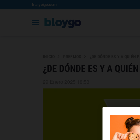
Ir a yoigo.com
INICIO
PREFIJOS
¿DE DÓNDE ES Y A QUIÉN 
¿DE DÓNDE ES Y A QUIÉN
29 Enero 2025 18:53