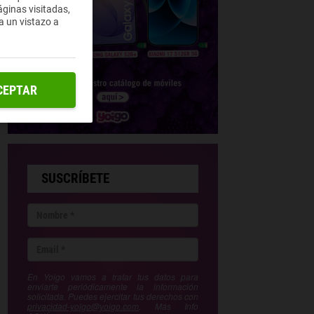
ginas visitadas,
a un vistazo a
CEPTAR
SUSCRÍBETE
En Yoigo vamos a tratar tus datos para
enviarte periódicamente la información
solicitada. Puedes ejercitar tus derechos con
privacidad-yoigo@yoigo.com
. Más Info