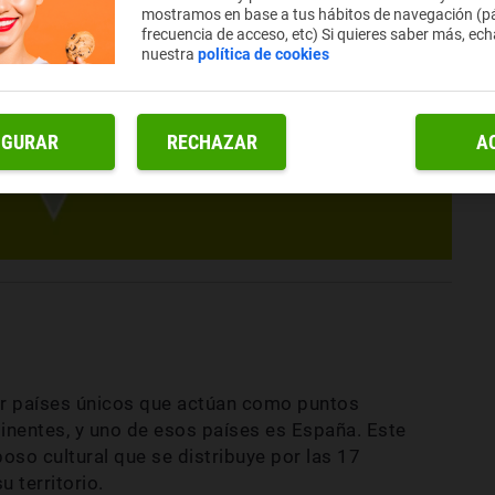
mostramos en base a tus hábitos de navegación (pá
frecuencia de acceso, etc) Si quieres saber más, ech
nuestra
política de cookies
IGURAR
RECHAZAR
A
r países únicos que actúan como puntos
inentes, y uno de esos países es España. Este
so cultural que se distribuye por las 17
territorio.