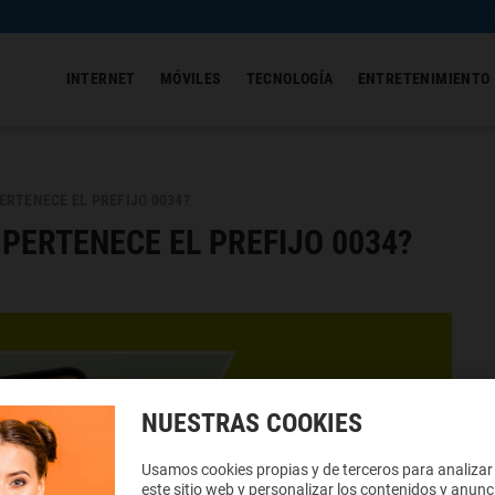
INTERNET
MÓVILES
TECNOLOGÍA
ENTRETENIMIENTO
PERTENECE EL PREFIJO 0034?
 PERTENECE EL PREFIJO 0034?
NUESTRAS COOKIES
Usamos cookies propias y de terceros para analizar
este sitio web y personalizar los contenidos y anunc