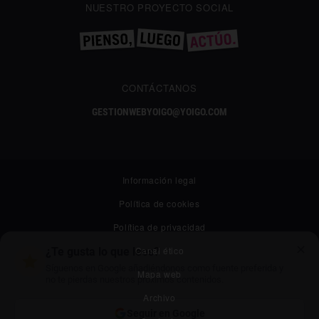
NUESTRO PROYECTO SOCIAL
CONTÁCTANOS
GESTIONWEBYOIGO@YOIGO.COM
Información legal
Política de cookies
Política de privacidad
✕
Canal ético
¿Te gusta lo que lees?
Síguenos en Google añadiéndonos como fuente preferida y
Mapa web
no te pierdas nuestros próximos contenidos.
Archivo
Seguir en Google