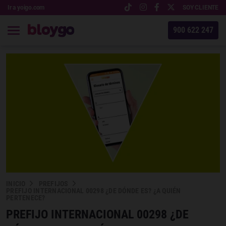
Ir a yoigo.com
SOY CLIENTE
900 622 247
INICIO
PREFIJOS
PREFIJO INTERNACIONAL 00298 ¿DE DÓNDE ES? ¿A QUIÉN
PERTENECE?
PREFIJO INTERNACIONAL 00298 ¿DE